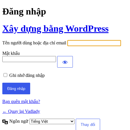
Đăng nhập
Xây dựng bằng WordPress
Tên người dùng hoặc địa chỉ email
Mật khẩu
Ghi nhớ đăng nhập
Bạn quên mật khẩu?
← Quay lại Vadlady
Ngôn ngữ