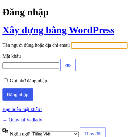
Đăng nhập
Xây dựng bằng WordPress
Tên người dùng hoặc địa chỉ email
Mật khẩu
Ghi nhớ đăng nhập
Bạn quên mật khẩu?
← Quay lại Vadlady
Ngôn ngữ