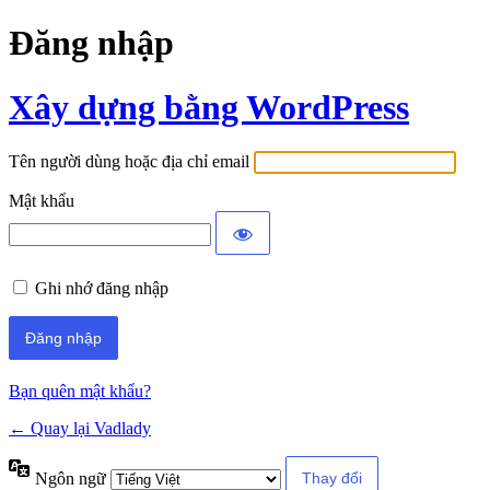
Đăng nhập
Xây dựng bằng WordPress
Tên người dùng hoặc địa chỉ email
Mật khẩu
Ghi nhớ đăng nhập
Bạn quên mật khẩu?
← Quay lại Vadlady
Ngôn ngữ