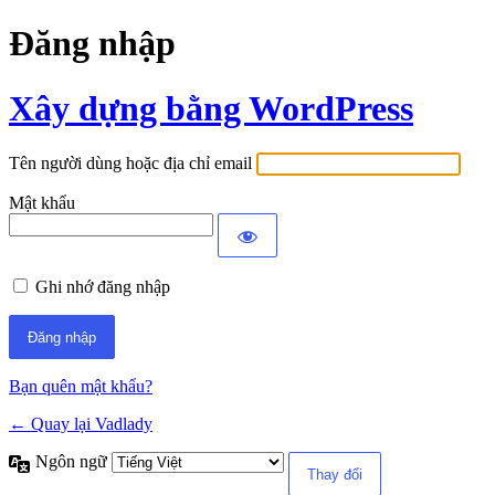
Đăng nhập
Xây dựng bằng WordPress
Tên người dùng hoặc địa chỉ email
Mật khẩu
Ghi nhớ đăng nhập
Bạn quên mật khẩu?
← Quay lại Vadlady
Ngôn ngữ