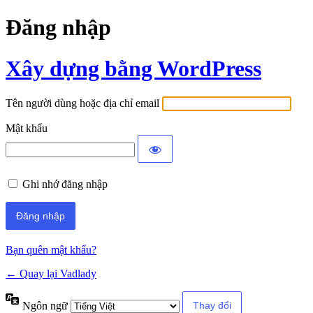
Đăng nhập
Xây dựng bằng WordPress
Tên người dùng hoặc địa chỉ email
Mật khẩu
Ghi nhớ đăng nhập
Bạn quên mật khẩu?
← Quay lại Vadlady
Ngôn ngữ