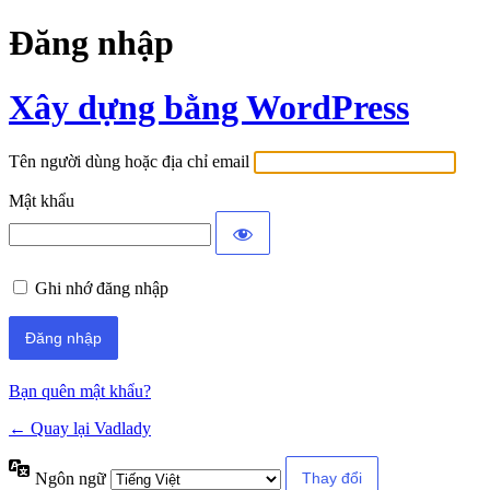
Đăng nhập
Xây dựng bằng WordPress
Tên người dùng hoặc địa chỉ email
Mật khẩu
Ghi nhớ đăng nhập
Bạn quên mật khẩu?
← Quay lại Vadlady
Ngôn ngữ