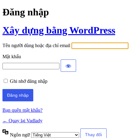
Đăng nhập
Xây dựng bằng WordPress
Tên người dùng hoặc địa chỉ email
Mật khẩu
Ghi nhớ đăng nhập
Bạn quên mật khẩu?
← Quay lại Vadlady
Ngôn ngữ