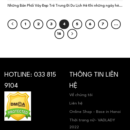
Những Bản Phối Váy Đẹp Trẻ Trung Đi Du Lịch Hè Khi những ngày hè...
1
2
3
4
5
6
7
…
16
HOTLINE:
033 815
THÔNG TIN LIÊN
9104
HỆ
Về chúng tôi
Liên hệ
Online Shop - Base in Hanoi
Thời trang nữ- VADLADY
2022