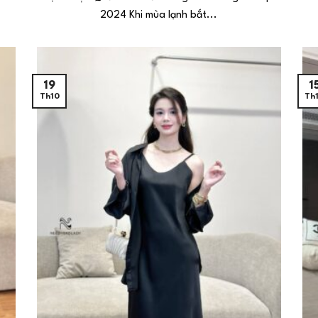
2024 Khi mùa lạnh bắt...
19
1
Th10
Th