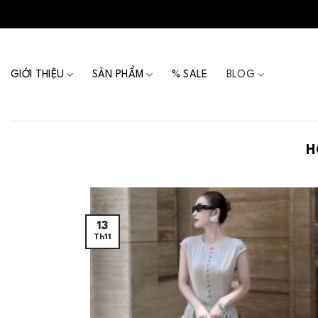
Skip
to
content
GIỚI THIỆU
SẢN PHẨM
% SALE
BLOG
H
13
Th11