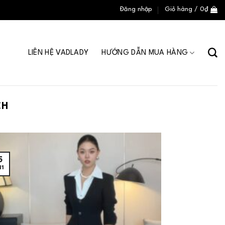
Đăng nhập
Giỏ hàng /
0
₫
LIÊN HỆ VADLADY
HƯỚNG DẪN MUA HÀNG
CH
5
11