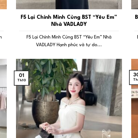
F5 Lại Chính Mình Cùng BST “Yêu Em”
B
Nhà VADLADY
n
F5 Lại Chính Mình Cùng BST “Yêu Em” Nhà
VADLADY Hạnh phúc và tự do...
3
01
Th
Th10