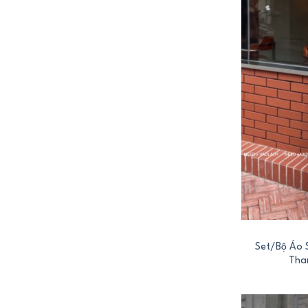
+
Set/Bộ Áo 
Tha