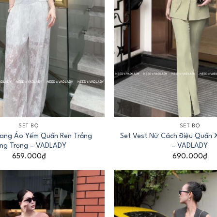
+
SET BỘ
SET BỘ
Trang Áo Yếm Quần Ren Trắng
Set Vest Nữ Cách Điệu Quần 
ng Trọng – VADLADY
– VADLADY
659.000
₫
690.000
₫