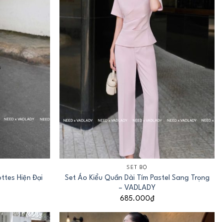
+
SET BỘ
ttes Hiện Đại
Set Áo Kiểu Quần Dài Tím Pastel Sang Trọng
– VADLADY
685.000
₫