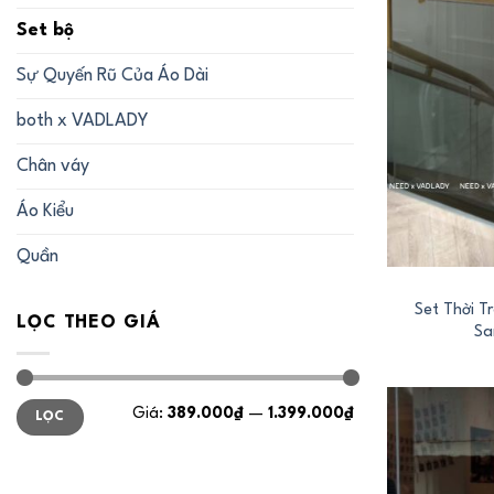
Set bộ
Sự Quyến Rũ Của Áo Dài
both x VADLADY
Chân váy
Áo Kiểu
+
Quần
Set Thời 
LỌC THEO GIÁ
Sa
Giá
Giá
Giá:
389.000₫
—
1.399.000₫
LỌC
tối
tối
thiểu
đa