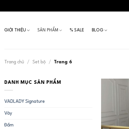
Skip
to
content
GIỚI THIỆU
SẢN PHẨM
% SALE
BLOG
Trang chủ
/
Set bộ
/
Trang 6
DANH MỤC SẢN PHẨM
VADLADY Signature
Váy
Đầm