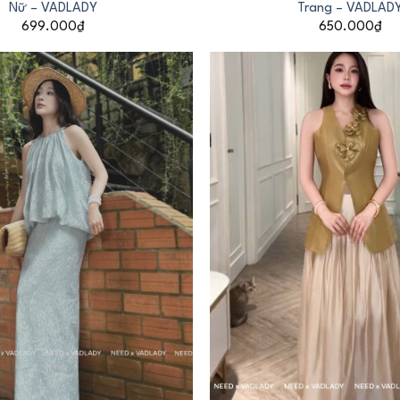
Nữ – VADLADY
Trang – VADLAD
699.000
₫
650.000
₫