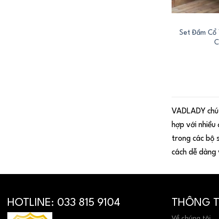
+
Set Đầm Cổ 
C
VADLADY chú t
hợp với nhiều 
trong các bộ 
cách dễ dàng 
HOTLINE:
033 815 9104
THÔNG TI
Về chúng tôi