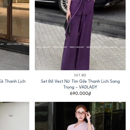
+
SET BỘ
Xẻ Thanh Lịch
Set Đồ Vest Nữ Tím Gile Thanh Lịch Sang
Trọng – VADLADY
690.000
₫