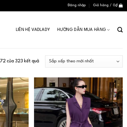
Đăng nhập
Giỏ hàng /
0
₫
LIÊN HỆ VADLADY
HƯỚNG DẪN MUA HÀNG
–72 của 323 kết quả