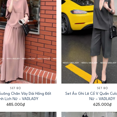
+
SET BỘ
SET BỘ
Suông Chân Váy Dài Hồng Đất
Set Áo Ghi Lê Cổ V Quần Culo
nh Lịch Nữ – VADLADY
Nữ – VADLADY
685.000
₫
625.000
₫