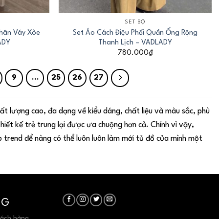
+
SET BỘ
Chân Váy Xòe
Set Áo Cách Điệu Phối Quần Ống Rộng
ADY
Thanh Lịch – VADLADY
780.000
₫
9
…
25
26
27
t lượng cao, đa dạng về kiểu dáng, chất liệu và màu sắc, phù
hiết kế trẻ trung lại được ưa chuộng hơn cả. Chính vì vậy,
 trend để nàng có thể luôn luôn làm mới tủ đồ của mình một
NG
hách hàng