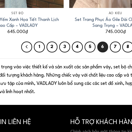
+
SET BỘ
ÁO KIỂU
Yếm Xanh Họa Tiết Thanh Lịch
Set Trang Phục Áo Gile Dài 
ao Cấp – VADLADY
Sang Trọng – VADL
645.000
₫
745.000
₫
1
2
3
4
5
6
7
8
rọng vào việc thiết kế và sản xuất các sản phẩm váy, set bộ chấ
đối tượng khách hàng. Những chiếc váy với chất liệu cao cấp và t
sưu tập của mình, VADLADY luôn bổ sung các các set đồ xinh, hợp
và linh hoạt nhất.
N LIÊN HỆ
HỖ TRỢ KHÁCH HÀ
Chính sách bảo mật thông tin k