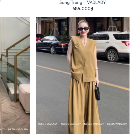
Y
Sang Trọng – VADLADY
685.000
₫