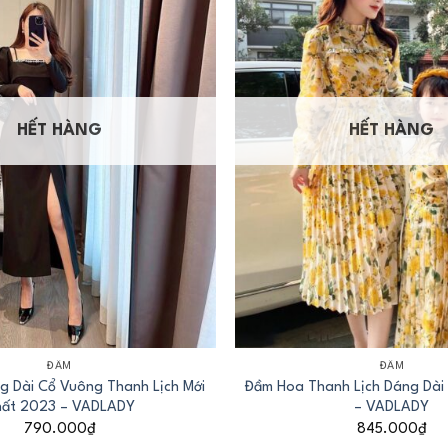
HẾT HÀNG
HẾT HÀNG
+
ĐẦM
ĐẦM
g Dài Cổ Vuông Thanh Lịch Mới
Đầm Hoa Thanh Lịch Dáng Dà
ất 2023 – VADLADY
– VADLADY
790.000
₫
845.000
₫