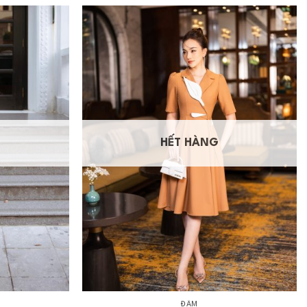
HẾT HÀNG
+
ĐẦM