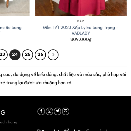
+
ĐẦM
ne Be Sang
Đầm Tết 2023 Xếp Ly Eo Sang Trọng –
Y
VADLADY
809.000
₫
23
24
25
26
 cao, đa dạng về kiểu dáng, chất liệu và màu sắc, phù hợp với
trẻ trung lại được ưa chuộng hơn cả.
NG
hách hàng