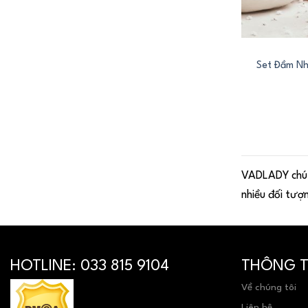
+
Set Đầm N
VADLADY chú t
nhiều đối tượ
HOTLINE:
033 815 9104
THÔNG TI
Về chúng tôi
Liên hệ