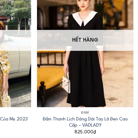
HẾT HÀNG
+
ĐẦM
i Của Mẹ 2023
Đầm Thanh Lịch Dáng Dài Tay Lỡ Đen Cao
Cấp – VADLADY
825.000
₫