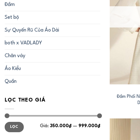
Đầm
Set bộ
Sự Quyến Rũ Của Áo Dài
both x VADLADY
Chân váy
Áo Kiểu
+
Quần
Đầm Phối 
LỌC THEO GIÁ
D
Giá
Giá
Giá:
350.000₫
—
999.000₫
LỌC
tối
tối
thiểu
đa