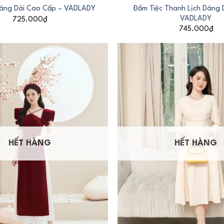
Đầm Tiệc Thanh Lịch Dáng 
Dáng Dài Cao Cấp – VADLADY
VADLADY
725.000
₫
745.000
₫
HẾT HÀNG
HẾT HÀNG