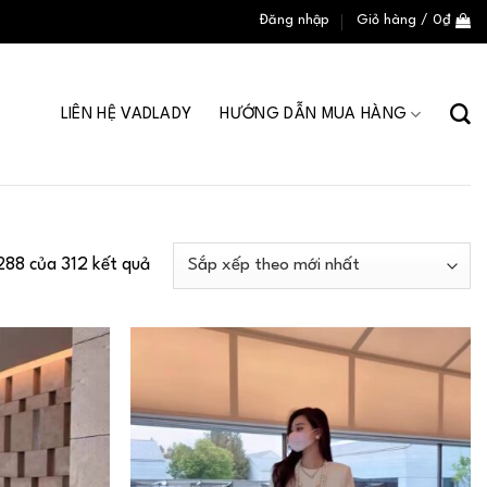
Đăng nhập
Giỏ hàng /
0
₫
LIÊN HỆ VADLADY
HƯỚNG DẪN MUA HÀNG
288 của 312 kết quả