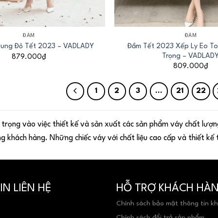
+
ĐẦM
ĐẦM
Đầm Tết 2023 Xếp Ly Eo To
hung Đỏ Tết 2023 – VADLADY
Trọng – VADLAD
879.000
₫
809.000
₫
1
2
3
…
21
22
rọng vào việc thiết kế và sản xuất các sản phẩm váy chất lượng
ng khách hàng. Những chiếc váy với chất liệu cao cấp và thiết kế 
N LIÊN HỆ
HỖ TRỢ KHÁCH HÀ
Chính sách bảo mật thông tin k
Chính sách đổi trả sản phẩm