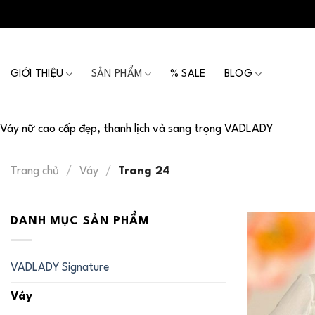
Skip
to
content
GIỚI THIỆU
SẢN PHẨM
% SALE
BLOG
Váy nữ cao cấp đẹp, thanh lịch và sang trọng VADLADY
Trang chủ
/
Váy
/
Trang 24
DANH MỤC SẢN PHẨM
VADLADY Signature
Váy