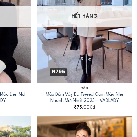
HẾT HÀNG
+
ĐẦM
Màu Đen Mới
Mẫu Đầm Váy Dạ Tweed Gam Màu Nhẹ
ADY
Nhành Mới Nhất 2023 – VADLADY
875.000
₫