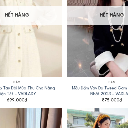
HẾT HÀNG
HẾT HÀNG
+
ĐẦM
ĐẦM
Nơ Tay Dài Mùa Thu Cho Nàng
Mẫu Đầm Váy Dạ Tweed Gam 
iện Tết – VADLADY
Nhất 2023 – VADL
699.000
₫
875.000
₫