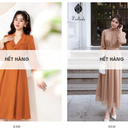
HẾT HÀNG
HẾT HÀNG
+
ĐẦM
ĐẦM