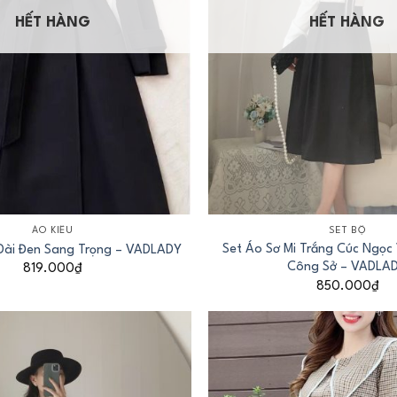
HẾT HÀNG
HẾT HÀNG
+
ÁO KIỂU
SET BỘ
Set Áo Sơ Mi Trắng Cúc Ngọc
Dài Đen Sang Trọng – VADLADY
Công Sở – VADLA
819.000
₫
850.000
₫