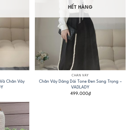
HẾT HÀNG
+
CHÂN VÁY
 Và Chân Váy
Chân Váy Dáng Dài Tone Đen Sang Trọng –
DY
VADLADY
499.000
₫