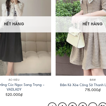
HẾT HÀNG
HẾT HÀNG
+
ÁO KIỂU
ĐẦM
Trắng Cúc Ngọc Sang Trọng –
Đầm Kẻ Xòe Công Sở Thanh L
VADLADY
715.000
₫
520.000
₫