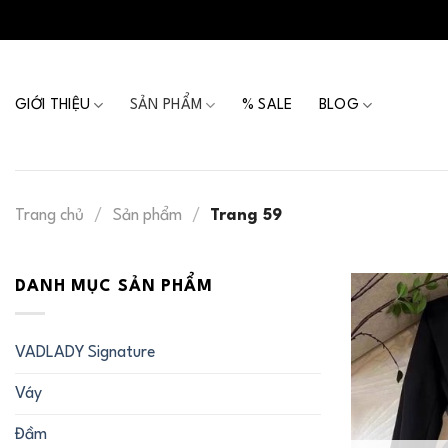
Skip
to
content
GIỚI THIỆU
SẢN PHẨM
% SALE
BLOG
Trang chủ
/
Sản phẩm
/
Trang 59
DANH MỤC SẢN PHẨM
VADLADY Signature
Váy
Đầm