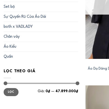
Set bộ
Sự Quyến Rũ Của Áo Dài
both x VADLADY
Chân váy
Áo Kiểu
+
Quần
Áo Dạ Dáng 
LỌC THEO GIÁ
Giá
Giá
Giá:
0₫
—
47.899.000₫
LỌC
tối
tối
thiểu
đa