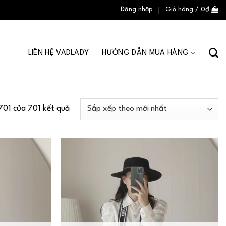
Đăng nhập
Giỏ hàng /
0
₫
LIÊN HỆ VADLADY
HƯỚNG DẪN MUA HÀNG
701 của 701 kết quả