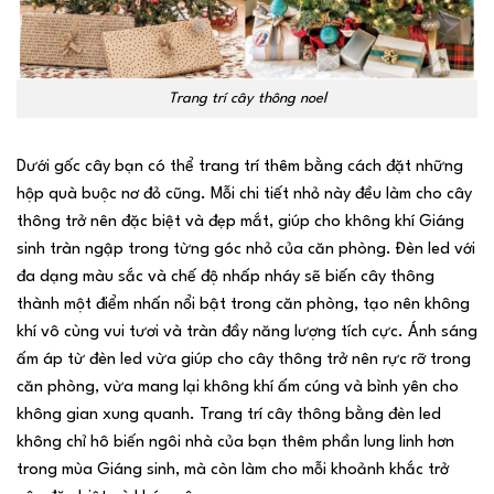
Trang trí cây thông noel
Dưới gốc cây bạn có thể trang trí thêm bằng cách đặt những
hộp quà buộc nơ đỏ cũng. Mỗi chi tiết nhỏ này đều làm cho cây
thông trở nên đặc biệt và đẹp mắt, giúp cho không khí Giáng
sinh tràn ngập trong từng góc nhỏ của căn phòng. Đèn led với
đa dạng màu sắc và chế độ nhấp nháy sẽ biến cây thông
thành một điểm nhấn nổi bật trong căn phòng, tạo nên không
khí vô cùng vui tươi và tràn đầy năng lượng tích cực. Ánh sáng
ấm áp từ đèn led vừa giúp cho cây thông trở nên rực rỡ trong
căn phòng, vừa mang lại không khí ấm cúng và bình yên cho
không gian xung quanh. Trang trí cây thông bằng đèn led
không chỉ hô biến ngôi nhà của bạn thêm phần lung linh hơn
trong mùa Giáng sinh, mà còn làm cho mỗi khoảnh khắc trở