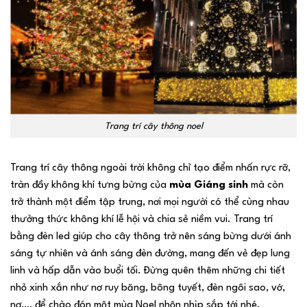
Trang trí cây thông noel
Trang trí cây thông ngoài trời không chỉ tạo điểm nhấn rực rỡ,
tràn đầy không khí tưng bừng của
mùa Giáng sinh
mà còn
trở thành một điểm tập trung, nơi mọi người có thể cùng nhau
thưởng thức không khí lễ hội và chia sẻ niềm vui. Trang trí
bằng đèn led giúp cho cây thông trở nên sáng bừng dưới ánh
sáng tự nhiên và ánh sáng đèn đường, mang đến vẻ đẹp lung
linh và hấp dẫn vào buổi tối. Đừng quên thêm những chi tiết
nhỏ xinh xắn như nơ ruy băng, bông tuyết, đèn ngôi sao, vớ,
nơ,… để chào đón một mùa Noel nhộn nhịp sắp tới nhé.