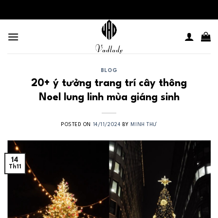
Skip
to
content
BLOG
20+ ý tưởng trang trí cây thông
Noel lung linh mùa giáng sinh
POSTED ON
14/11/2024
BY
MINH THƯ
14
Th11