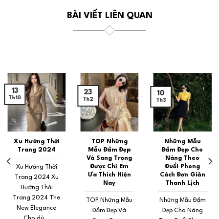
BÀI VIẾT LIÊN QUAN
13
23
10
Th10
Th2
Th3
Xu Hướng Thời
TOP Những
Những Mẫu
Trang 2024
Mẫu Đầm Đẹp
Đầm Đẹp Cho
Và Sang Trọng
Nàng Theo
Được Chị Em
Đuổi Phong
Xu Hướng Thời
Ưa Thích Hiện
Cách Đơn Giản
Trang 2024 Xu
Nay
Thanh Lịch
Hướng Thời
Trang 2024 The
TOP Những Mẫu
Những Mẫu Đầm
New Elegance
Đầm Đẹp Và
Đẹp Cho Nàng
Cho dù...