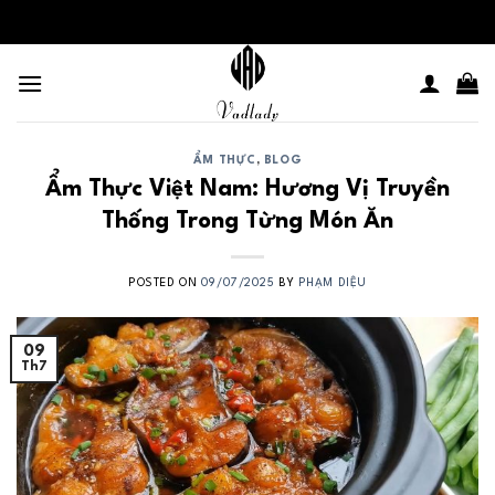
Skip
to
content
ẨM THỰC
,
BLOG
Ẩm Thực Việt Nam: Hương Vị Truyền
Thống Trong Từng Món Ăn
POSTED ON
09/07/2025
BY
PHẠM DIỆU
09
Th7