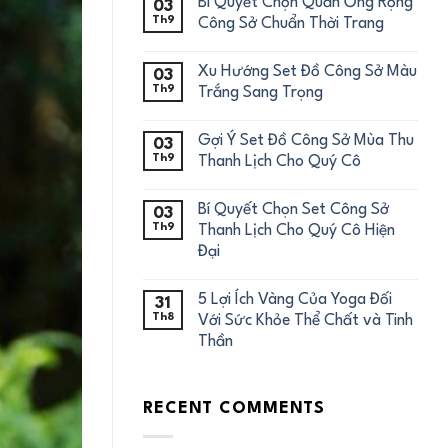
Bí Quyết Chọn Quần Ống Rộng
03
Th9
Công Sở Chuẩn Thời Trang
Xu Hướng Set Đồ Công Sở Màu
03
Th9
Trắng Sang Trọng
Gợi Ý Set Đồ Công Sở Mùa Thu
03
Th9
Thanh Lịch Cho Quý Cô
Bí Quyết Chọn Set Công Sở
03
Th9
Thanh Lịch Cho Quý Cô Hiện
Đại
5 Lợi Ích Vàng Của Yoga Đối
31
Th8
Với Sức Khỏe Thể Chất và Tinh
Thần
RECENT COMMENTS