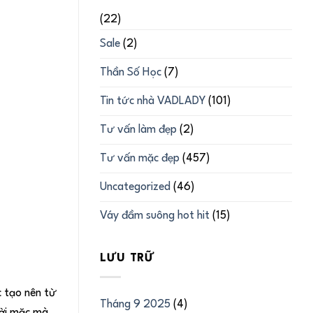
(22)
Sale
(2)
Thần Số Học
(7)
Tin tức nhà VADLADY
(101)
Tư vấn làm đẹp
(2)
Tư vấn mặc đẹp
(457)
Uncategorized
(46)
Váy đầm suông hot hit
(15)
LƯU TRỮ
c tạo nên từ
Tháng 9 2025
(4)
ười mặc mà