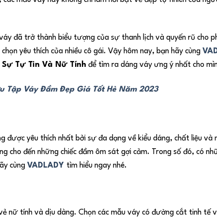
váy đã trở thành biểu tượng của sự thanh lịch và quyến rũ cho p
chọn yêu thích của nhiều cô gái. Vậy hôm nay, bạn hãy cùng
VA
 Sự Tự Tin Và Nữ Tính
để tìm ra dáng váy ưng ý nhất cho mìn
u Tập Váy Đầm Đẹp Giá Tốt Hè Năm 2023
g được yêu thích nhất bởi sự đa dạng về kiểu dáng, chất liệu và
ơng cho đến những chiếc đầm ôm sát gợi cảm. Trong số đó, có nh
hãy cùng
VADLADY
tìm hiểu ngay nhé.
vẻ nữ tính và dịu dàng. Chọn các mẫu váy có đường cắt tinh tế và