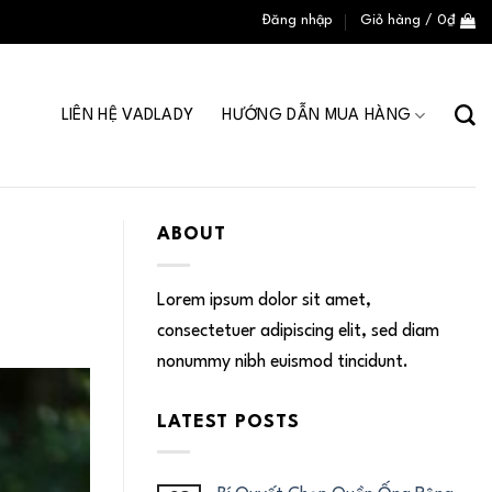
Đăng nhập
Giỏ hàng /
0
₫
LIÊN HỆ VADLADY
HƯỚNG DẪN MUA HÀNG
ABOUT
Lorem ipsum dolor sit amet,
consectetuer adipiscing elit, sed diam
nonummy nibh euismod tincidunt.
LATEST POSTS