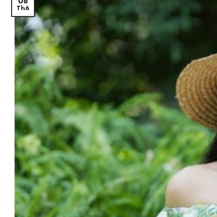
08
Th6