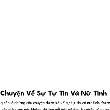
 Chuyện Về Sự Tự Tin Và Nữ Tính
 còn là những câu chuyện được kể về sự tự tin và nữ tính. Đượ
iệt, các mẫu váy này không chỉ làm nổi bật vẻ đẹp tự nhiên của ng