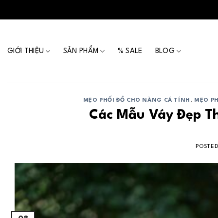
Skip
to
content
GIỚI THIỆU
SẢN PHẨM
% SALE
BLOG
MẸO PHỐI ĐỒ CHO NÀNG CÁ TÍNH
,
MẸO PH
Các Mẫu Váy Đẹp Th
POSTE