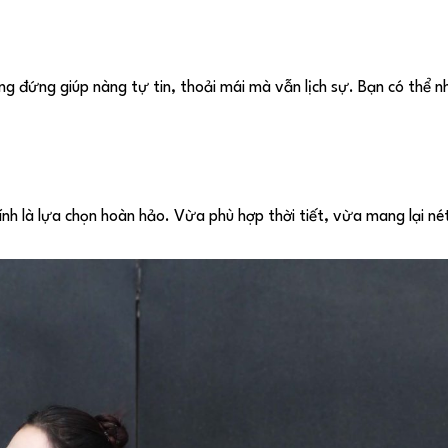
g đứng giúp nàng tự tin, thoải mái mà vẫn lịch sự. Bạn có thể n
ính là lựa chọn hoàn hảo. Vừa phù hợp thời tiết, vừa mang lại né