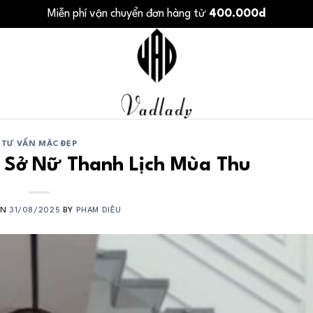
Miễn phí vận chuyển đơn hàng từ
400.000d
TƯ VẤN MẶC ĐẸP
 Sở Nữ Thanh Lịch Mùa Thu
ON
31/08/2025
BY
PHẠM DIỆU