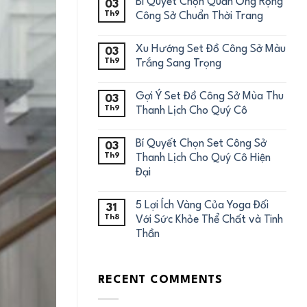
Bí Quyết Chọn Quần Ống Rộng
03
Th9
Công Sở Chuẩn Thời Trang
Xu Hướng Set Đồ Công Sở Màu
03
Th9
Trắng Sang Trọng
Gợi Ý Set Đồ Công Sở Mùa Thu
03
Th9
Thanh Lịch Cho Quý Cô
Bí Quyết Chọn Set Công Sở
03
Th9
Thanh Lịch Cho Quý Cô Hiện
Đại
5 Lợi Ích Vàng Của Yoga Đối
31
Th8
Với Sức Khỏe Thể Chất và Tinh
Thần
RECENT COMMENTS