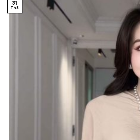
31
Th8