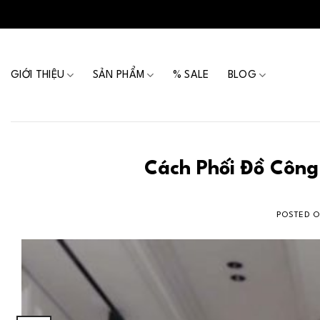
Skip
to
content
GIỚI THIỆU
SẢN PHẨM
% SALE
BLOG
Cách Phối Đồ Công
POSTED 