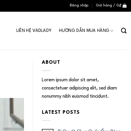
Đăng nhập
Giỏ hàng /
0
₫
LIÊN HỆ VADLADY
HƯỚNG DẪN MUA HÀNG
ABOUT
Lorem ipsum dolor sit amet,
consectetuer adipiscing elit, sed diam
nonummy nibh euismod tincidunt.
LATEST POSTS