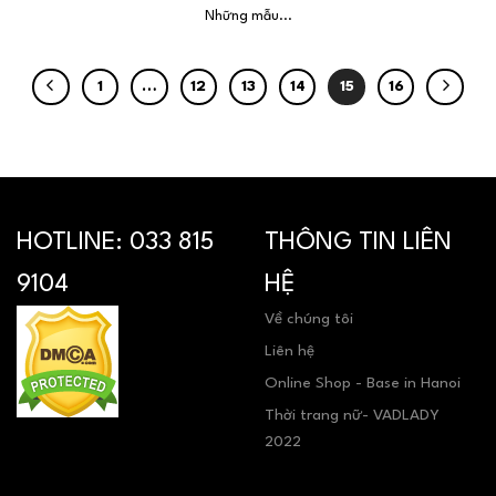
Những mẫu...
1
…
12
13
14
15
16
HOTLINE:
033 815
THÔNG TIN LIÊN
9104
HỆ
Về chúng tôi
Liên hệ
Online Shop - Base in Hanoi
Thời trang nữ- VADLADY
2022