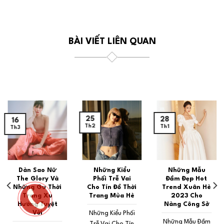
BÀI VIẾT LIÊN QUAN
25
28
16
Th2
Th1
Th3
Dàn Sao Nữ
Những Kiểu
Những Mẫu
The Glory Và
Phối Trễ Vai
Đầm Đẹp Hot
Những Gu Thời
Cho Tín Đồ Thời
Trend Xuân Hè
Trang Xu
Trang Mùa Hè
2023 Cho
Hướng Tuyệt
Nàng Công Sở
Vời
Những Kiểu Phối
Những Mẫu Đầm
Trễ Vai Cho Tín