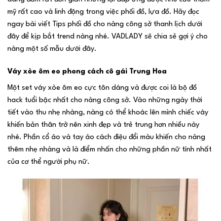
mỹ rất cao và linh động trong việc phối đồ, lựa đồ. Hãy đọc
ngay bài viết Tips phối đồ cho nàng công sở thanh lịch dưới
đây để kịp bắt trend nàng nhé. VADLADY sẽ chia sẻ gợi ý cho
nàng một số mẫu dưới đây.
Váy xòe ôm eo phong cách cô gái Trung Hoa
Một set váy xòe ôm eo cực tôn dáng và được coi là bộ đồ
hack tuổi bậc nhất cho nàng công sở. Vào những ngày thời
tiết vào thu nhẹ nhàng, nàng có thể khoác lên mình chiếc váy
khiến bản thân trở nên xinh đẹp và trẻ trung hơn nhiều này
nhé. Phần cổ áo và tay áo cách điệu đổi màu khiến cho nàng
thêm nhẹ nhàng và là điểm nhấn cho những phần nữ tính nhất
của cơ thể người phụ nữ.