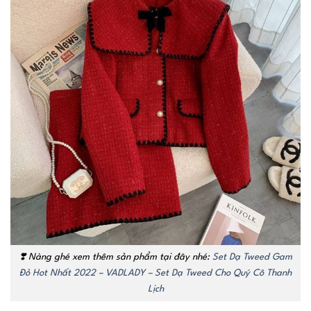
❣️ Nàng ghé xem thêm sản phẩm tại đây nhé:
Set Dạ Tweed Gam
Đỏ Hot Nhất 2022 – VADLADY – Set Dạ Tweed Cho Quý Cô Thanh
Lịch