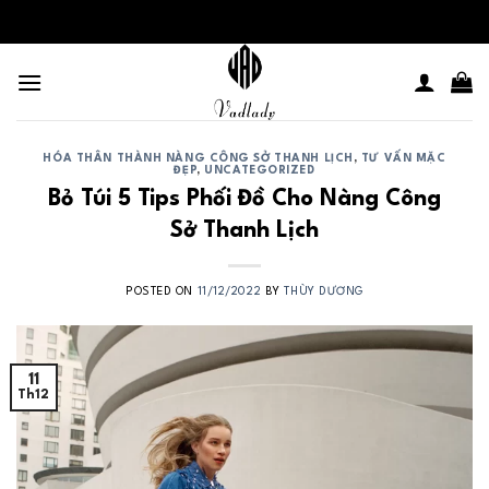
Skip
to
content
HÓA THÂN THÀNH NÀNG CÔNG SỞ THANH LỊCH
,
TƯ VẤN MẶC
ĐẸP
,
UNCATEGORIZED
Bỏ Túi 5 Tips Phối Đồ Cho Nàng Công
Sở Thanh Lịch
POSTED ON
11/12/2022
BY
THÙY DƯƠNG
11
Th12