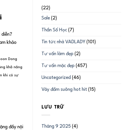
(22)
i
Sale
(2)
Thần Số Học
(7)
 diễn?
Tin tức nhà VADLADY
(101)
am khảo
Tư vấn làm đẹp
(2)
“Moon Dong
Tư vấn mặc đẹp
(457)
bằng khả năng
n khi có sự
Uncategorized
(46)
Váy đầm suông hot hit
(15)
LƯU TRỮ
Tháng 9 2025
(4)
ặng đầy nội