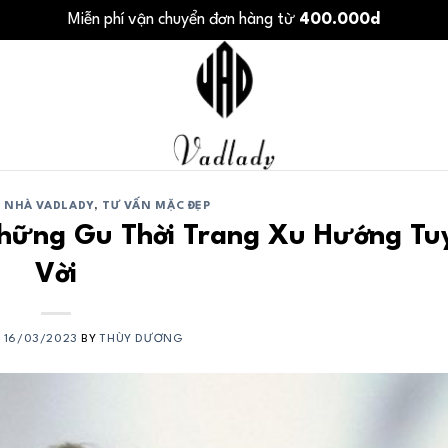
Miễn phí vận chuyển đơn hàng từ
400.000d
C NHÀ VADLADY
,
TƯ VẤN MẶC ĐẸP
hững Gu Thời Trang Xu Hướng Tu
Vời
N
16/03/2023
BY
THÙY DƯƠNG