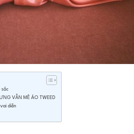
 sắc
 NHƯNG VẪN MÊ ÁO TWEED
vai diễn