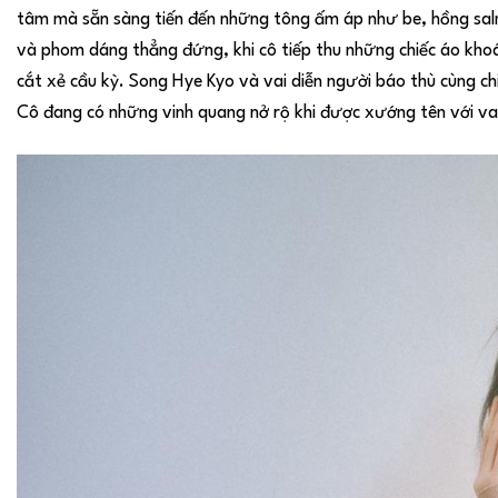
tâm mà sẵn sàng tiến đến những tông ấm áp như be, hồng salmo
và phom dáng thẳng đứng, khi cô tiếp thu những chiếc áo kho
cắt xẻ cầu kỳ. Song Hye Kyo và vai diễn người báo thù cùng ch
Cô đang có những vinh quang nở rộ khi được xướng tên với vai