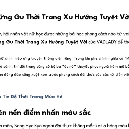
ững Gu Thời Trang Xu Hướng Tuyệt Vờ
ry, hội nhân vật nữ học được những bài học phong cách nào từ vai
g Gu Thời Trang Xu Hướng Tuyệt Vời
của VADLADY để th
 nữ chính hiệu ứng truyền thông diện rộng. Trong khi phe chính nghĩa có 
hó sánh, thì đối trọng cũng có bộ ba “ác nữ” thuyết phục người hâm mộ 
n đông đảo cũng xuýt xoa trước phong cách đời thực của các nữ diễn viê
o Tín Đồ Thời Trang Mùa Hè
rên nền điểm nhấn màu sắc
ên mãn, Song Hye Kyo ngoài đời thực không mắc kẹt ở bảng màu l