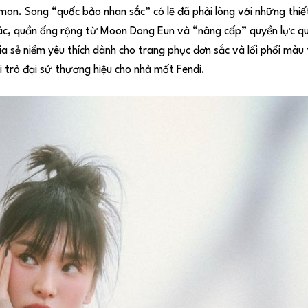
n. Song “quốc bảo nhan sắc” có lẽ đã phải lòng với những thiết
ác, quần ống rộng từ Moon Dong Eun và “nâng cấp” quyền lực qu
ia sẻ niềm yêu thích dành cho trang phục đơn sắc và lối phối màu
 trò đại sứ thương hiệu cho nhà mốt Fendi.