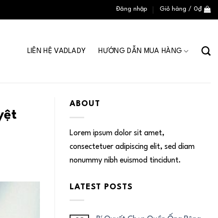
Đăng nhập
Giỏ hàng /
0
₫
LIÊN HỆ VADLADY
HƯỚNG DẪN MUA HÀNG
ABOUT
yệt
Lorem ipsum dolor sit amet,
consectetuer adipiscing elit, sed diam
nonummy nibh euismod tincidunt.
LATEST POSTS