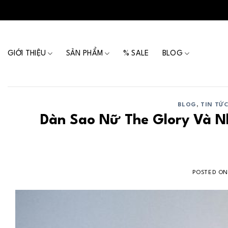
Skip
to
content
GIỚI THIỆU
SẢN PHẨM
% SALE
BLOG
BLOG
,
TIN TỨ
Dàn Sao Nữ The Glory Và N
POSTED O