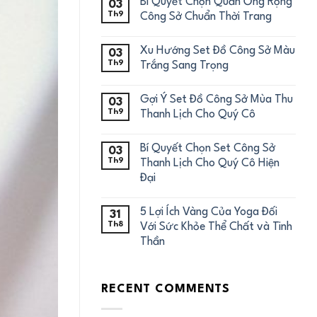
Bí Quyết Chọn Quần Ống Rộng
03
Th9
Công Sở Chuẩn Thời Trang
Xu Hướng Set Đồ Công Sở Màu
03
Th9
Trắng Sang Trọng
Gợi Ý Set Đồ Công Sở Mùa Thu
03
Th9
Thanh Lịch Cho Quý Cô
Bí Quyết Chọn Set Công Sở
03
Th9
Thanh Lịch Cho Quý Cô Hiện
Đại
5 Lợi Ích Vàng Của Yoga Đối
31
Th8
Với Sức Khỏe Thể Chất và Tinh
Thần
RECENT COMMENTS