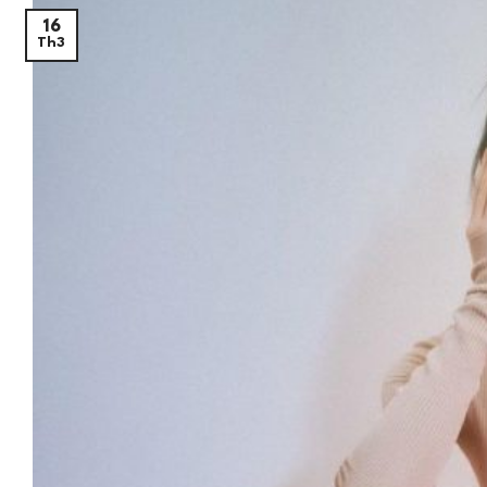
16
Th3