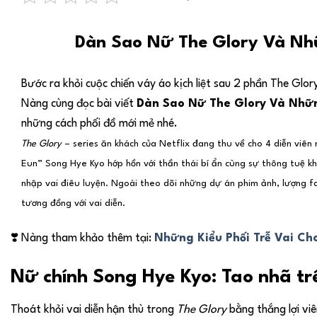
Dàn Sao Nữ The Glory Và Nh
Bước ra khỏi cuộc chiến váy áo kịch liệt sau 2 phần The Glo
Nàng cùng đọc bài viết
Dàn Sao Nữ The Glory Và Nhữn
những cách phối đồ mới mẻ nhé.
The Glory
– series ăn khách của Netflix đang thu về cho 4 diễn viên
Eun” Song Hye Kyo hớp hồn với thần thái bí ẩn cùng sự thông tuệ k
nhập vai điêu luyện. Ngoài theo dõi những dự án phim ảnh, lượng fa
tương đồng với vai diễn.
❣️
Nàng tham khảo thêm tại:
Những Kiểu Phối Trễ Vai Ch
Nữ chính Song Hye Kyo: Tao nhã t
Thoát khỏi vai diễn hận thù trong
The Glory
bằng thắng lợi vi