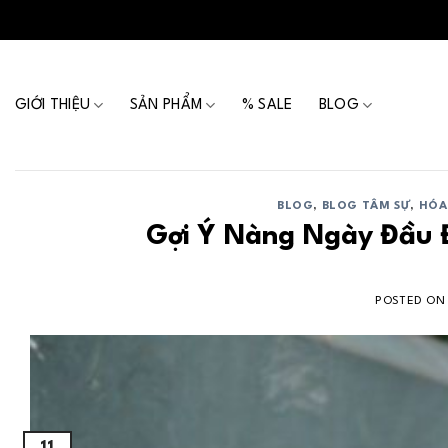
Skip
to
content
GIỚI THIỆU
SẢN PHẨM
% SALE
BLOG
BLOG
,
BLOG TÂM SỰ
,
HÓA
Gợi Ý Nàng Ngày Đầu 
POSTED O