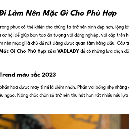
Đi Làm Nên Mặc Gì Cho Phù Hợp
trang phục có thế khiến cho chúng ta trở nên xinh đẹp hơn, lộng l
 cơ hội để giúp bạn tạo ấn tượng với đồng nghiệp, với cấp trên h
làm nên mặc gì là chủ đề rất đáng được quan tâm hàng đầu. Câu tr
Mặc Gì Cho Phù Hợp
của VADLADY
để có những lựa chọn đắ
 Trend màu sắc 2023
phần hoa được may tỉ mỉ là điểm nhấn. Phần vai bồng nhẹ nhàng 
êu ngạo. Nàng chắc chắn sẽ trở nên thu hút hơn rất nhiều nếu lựa