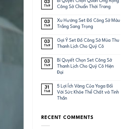
Bí Quyết Chọn Quần Ống Rộng
03
Th9
Công Sở Chuẩn Thời Trang
Xu Hướng Set Đồ Công Sở Màu
03
Th9
Trắng Sang Trọng
Gợi Ý Set Đồ Công Sở Mùa Thu
03
Th9
Thanh Lịch Cho Quý Cô
Bí Quyết Chọn Set Công Sở
03
Th9
Thanh Lịch Cho Quý Cô Hiện
Đại
5 Lợi Ích Vàng Của Yoga Đối
31
Th8
Với Sức Khỏe Thể Chất và Tinh
Thần
RECENT COMMENTS