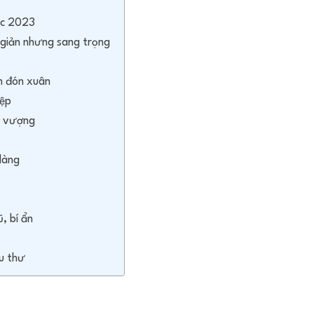
ắc 2023
n giản nhưng sang trọng
h đón xuân
iệp
h vượng
dàng
, bí ẩn
u thư