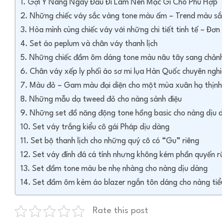
Gợi Ý Nàng Ngày Đầu Đi Làm Nên Mặc Gì Cho Phù Hợp
Những chiếc váy sắc vàng tone màu ấm – Trend màu s
Hòa mình cùng chiếc váy với những chi tiết tinh tế – Đơ
Set áo peplum và chân váy thanh lịch
Những chiếc đầm ôm dáng tone màu nâu tây sang chản
Chân váy xếp ly phối áo sơ mi lụa Hàn Quốc chuyên ngh
Màu đỏ – Gam màu đại diện cho một mùa xuân hạ thịn
Những mẫu dạ tweed đỏ cho nàng sành điệu
Những set đồ năng động tone hồng basic cho nàng dịu 
Set váy trắng kiểu cô gái Pháp dịu dàng
Set bộ thanh lịch cho những quý cô có “Gu” riêng
Set váy đính đá cá tính nhưng không kém phần quyến rũ
Set đầm tone màu be nhẹ nhàng cho nàng dịu dàng
Set đầm ôm kèm áo blazer ngắn tôn dáng cho nàng tiể
Rate this post