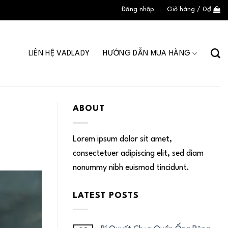
Đăng nhập
Giỏ hàng /
0
₫
LIÊN HỆ VADLADY
HƯỚNG DẪN MUA HÀNG
ABOUT
Lorem ipsum dolor sit amet,
consectetuer adipiscing elit, sed diam
nonummy nibh euismod tincidunt.
LATEST POSTS