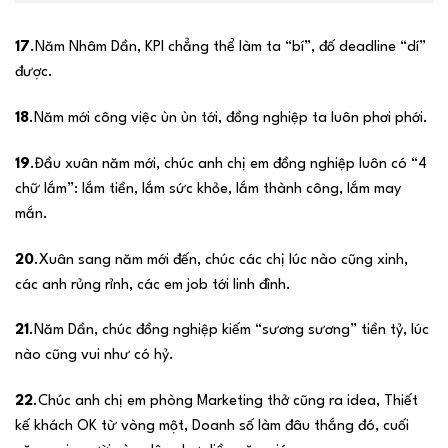
17
.Năm Nhâm Dần, KPI chẳng thể làm ta “bí”, đố deadline “dí”
được.
18
.Năm mới công việc ùn ùn tới, đồng nghiệp ta luôn phơi phới.
19
.Đầu xuân năm mới, chúc anh chị em đồng nghiệp luôn có “4
chữ lắm”: lắm tiền, lắm sức khỏe, lắm thành công, lắm may
mắn.
20
.Xuân sang năm mới đến, chúc các chị lúc nào cũng xinh,
các anh rủng rỉnh, các em job tới linh đình.
21
.Năm Dần, chúc đồng nghiệp kiếm “sương sương” tiền tỷ, lúc
nào cũng vui như có hỷ.
22
.Chúc anh chị em phòng Marketing thở cũng ra idea, Thiết
kế khách OK từ vòng một, Doanh số làm đâu thắng đó, cuối