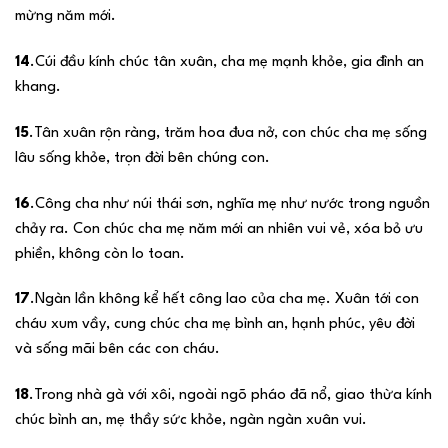
mừng năm mới.
14
.Cúi đầu kính chúc tân xuân, cha mẹ mạnh khỏe, gia đình an
khang.
15
.Tân xuân rộn ràng, trăm hoa đua nở, con chúc cha mẹ sống
lâu sống khỏe, trọn đời bên chúng con.
16
.Công cha như núi thái sơn, nghĩa mẹ như nước trong nguồn
chảy ra. Con chúc cha mẹ năm mới an nhiên vui vẻ, xóa bỏ ưu
phiền, không còn lo toan.
17
.Ngàn lần không kể hết công lao của cha mẹ. Xuân tới con
cháu xum vầy, cung chúc cha mẹ bình an, hạnh phúc, yêu đời
và sống mãi bên các con cháu.
18
.Trong nhà gà với xôi, ngoài ngõ pháo đã nổ, giao thừa kính
chúc bình an, mẹ thầy sức khỏe, ngàn ngàn xuân vui.