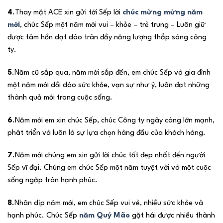
4
.Thay mặt ACE xin gửi tới Sếp lời
chúc mừng mừng năm
mới
, chúc Sếp một năm mới vui – khỏe – trẻ trung – Luôn giữ
được tâm hồn dạt dào tràn đầy năng lượng thắp sáng công
ty.
5
.Năm cũ sắp qua, năm mới sắp đến, em chúc Sếp và gia đình
một năm mới dồi dào sức khỏe, vạn sự như ý, luôn đạt những
thành quả mới trong cuộc sống.
6
.Năm mới em xin chúc Sếp, chúc Công ty ngày càng lớn mạnh,
phát triển và luôn là sự lựa chọn hàng đầu của khách hàng.
7
.Năm mới chúng em xin gửi lời chúc tốt đẹp nhất đến người
Sếp vĩ đại. Chúng em chúc Sếp một năm tuyệt vời và một cuộc
sống ngập tràn hạnh phúc.
8
.Nhân dịp năm mới, em chúc Sếp vui vẻ, nhiều sức khỏe và
hạnh phúc. Chúc Sếp
năm Quý Mão
gặt hái được nhiều thành