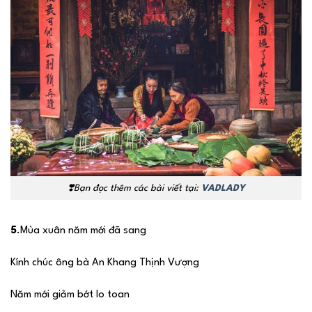
❣️Bạn
đọc thêm các bài viết tại:
VADLADY
5
.Mùa xuân năm mới đã sang
Kính chúc ông bà An Khang Thịnh Vượng
Năm mới giảm bớt lo toan