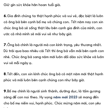
Giữ gìn sức khỏe hân hoan tuổi già.
6
.Gia đình chúng ta thật hạnh phúc và vui vẻ, đặc biệt là luôn
có ông bà bên cạnh bố mẹ và chúng con. Tết năm nay con xin
chúc ông bà sẽ sống thật lâu bên cạnh gia đình của mình, con
ước cả nhà mình sẽ mãi vui vẻ như bây giờ.
7
.Ông bà chính là người mà con kính trọng, yêu thương nhất.
Dù trải qua bao nhiêu cái Tết thì ông bà vẫn mãi bên cạnh con
nhé. Chúc ông bà sang năm mới luôn dồi dào sức khỏe và luôn
vui vẻ mỗi ngày ạ.
8
.Tết đến, con xin kính chúc ông bà có một năm mới thật hạnh
phúc và mãi luôn bên cạnh chúng con như bây giờ.
9
.Bố mẹ chính là người sinh thành, dưỡng dục, là tấm gương
sáng để con noi theo. Hy vọng
năm mới 2023
sẽ mang đến
cho bố mẹ niềm vui, hạnh phúc. Chúc mừng năm mới, con yêu