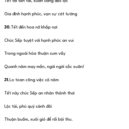
Tết tới tấn tài, xuân sang đắc lộc
Gia đình hạnh phúc, vạn sự cát tường
30
.Tết đến hoa nở khắp nơi
Chúc Sếp tuyệt vời hạnh phúc an vui
Trong ngoài hòa thuận sum vầy
Quanh năm may mắn, ngời ngời sắc xuân!
31
.Lo toan công việc cả năm
Tết này chúc Sếp an nhàn thảnh thơi
Lộc tài, phú quý sánh đôi
Thuận buồm, xuôi gió để rồi bội thu.