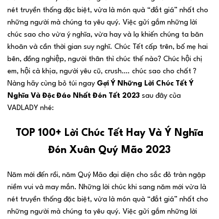
nét truyền thống đặc biệt, vừa là món quà “đắt giá” nhất cho
những người mà chúng ta yêu quý. Việc gửi gắm những lời
chúc sao cho vừa ý nghĩa, vừa hay và lạ khiến chúng ta băn
khoăn và cần thời gian suy nghĩ. Chúc Tết cấp trên, bố mẹ hai
bên, đồng nghiệp, người thân thì chúc thế nào? Chúc hội chị
em, hội cà khịa, người yêu cũ, crush…. chúc sao cho chất ?
Nàng hãy cùng bỏ túi ngay
Gợi Ý Những Lời Chúc Tết Ý
Nghĩa Và Độc Đáo Nhất Đón Tết 2023
sau đây của
VADLADY nhé:
TOP 100+ Lời Chúc Tết Hay Và Ý Nghĩa
Đón Xuân Quý Mão 2023
Năm mới đến rồi, năm Quý Mão đại diện cho sắc đỏ tràn ngập
niềm vui và may mắn. Những lời chúc khi sang năm mới vừa là
nét truyền thống đặc biệt, vừa là món quà “đắt giá” nhất cho
những người mà chúng ta yêu quý. Việc gửi gắm những lời