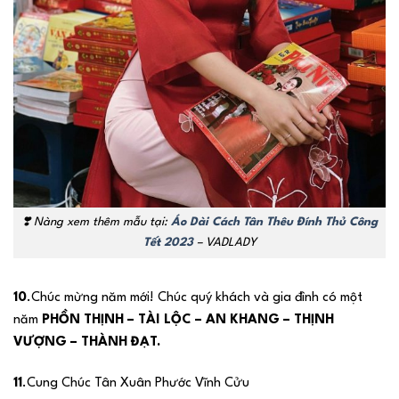
❣️
Nàng xem thêm mẫu tại:
Áo Dài Cách Tân Thêu Đính Thủ Công
Tết 2023
– VADLADY
10
.Chúc mừng năm mới! Chúc quý khách và gia đình có một
năm
PHỒN THỊNH – TÀI LỘC – AN KHANG – THỊNH
VƯỢNG – THÀNH ĐẠT.
11
.Cung Chúc Tân Xuân Phước Vĩnh Cửu