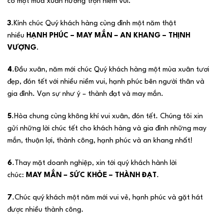
có một mùa xuân hưởng trọn niềm vui.
3
.Kính chúc Quý khách hàng cùng đình một năm thật
nhiều
HẠNH PHÚC – MAY MẮN – AN KHANG – THỊNH
VƯỢNG
.
4
.Đầu xuân, năm mới chúc Quý khách hàng một mùa xuân tươi
đẹp, đón tết với nhiều niềm vui, hạnh phúc bên người thân và
gia đình. Vạn sự như ý – thành đạt và may mắn.
5
.Hòa chung cùng không khí vui xuân, đón tết. Chúng tôi xin
gửi những lời chúc tết cho khách hàng và gia đình những may
mắn, thuận lợi, thành công, hạnh phúc và an khang nhất!
6
.Thay mặt doanh nghiệp, xin tới quý khách hành lời
chúc:
MAY MẮN – SỨC KHỎE – THÀNH ĐẠT
.
7
.Chúc quý khách một năm mới vui vẻ, hạnh phúc và gặt hát
được nhiều thành công.