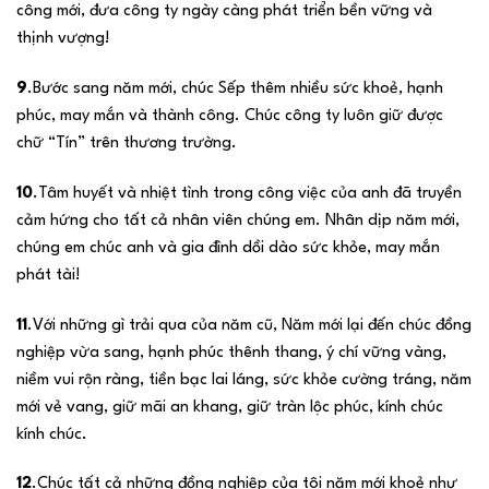
công mới, đưa công ty ngày càng phát triển bền vững và
thịnh vượng!
9
.Bước sang năm mới, chúc Sếp thêm nhiều sức khoẻ, hạnh
phúc, may mắn và thành công. Chúc công ty luôn giữ được
chữ “Tín” trên thương trường.
10
.Tâm huyết và nhiệt tình trong công việc của anh đã truyền
cảm hứng cho tất cả nhân viên chúng em. Nhân dịp năm mới,
chúng em chúc anh và gia đình dồi dào sức khỏe, may mắn
phát tài!
11
.Với những gì trải qua của năm cũ, Năm mới lại đến chúc đồng
nghiệp vừa sang, hạnh phúc thênh thang, ý chí vững vàng,
niềm vui rộn ràng, tiền bạc lai láng, sức khỏe cường tráng, năm
mới vẻ vang, giữ mãi an khang, giữ tràn lộc phúc, kính chúc
kính chúc.
12
.Chúc tất cả những đồng nghiệp của tôi năm mới khoẻ như