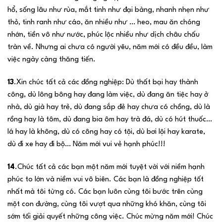
hổ, sống lâu như rùa, mắt tinh như đại bàng, nhanh nhẹn như
thỏ, tinh ranh như cáo, ăn nhiều như … heo, mau ăn chóng
nhớn, tiền vô như nước, phúc lộc nhiều như dịch châu chấu
tràn về. Nhưng ai chưa có người yêu, năm mới có đều đều, làm
việc ngày càng thăng tiến.
13
.Xin chúc tất cả các đồng nghiệp: Dù thất bại hay thành
công, dù lông bông hay đang làm việc, dù đang ăn tiệc hay ở
nhà, dù già hay trẻ, dù đang sắp đẻ hay chưa có chồng, dù là
rồng hay là tôm, dù đang bia ôm hay trà đá, dù có hút thuốc…
lá hay là không, dù có công hay có tội, dù bơi lội hay karate,
dù đi xe hay đi bộ… Năm mới vui vẻ hạnh phúc!!!
14
.Chúc tất cả các bạn một năm mới tuyệt vời với niềm hạnh
phúc to lớn và niềm vui vô biên. Các bạn là đồng nghiệp tốt
nhất mà tôi từng có. Các bạn luôn cùng tôi bước trên cùng
một con đường, cùng tôi vượt qua những khó khăn, cùng tôi
sớm tối giải quyết những công việc. Chúc mừng năm mới! Chúc