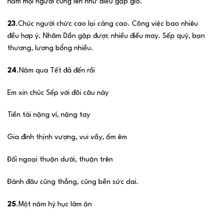
năm mọi người cùng lên như diều gặp gió.
23
.Chúc người chức cao lại càng cao. Công việc bao nhiêu
đều hợp ý. Nhâm Dần gặp được nhiều điều may. Sếp quý, bạn
thương, lương bổng nhiều.
24
.Năm qua Tết đã đến rồi
Em xin chúc Sếp với đôi câu này
Tiền tài nặng ví, nặng tay
Gia đình thịnh vượng, vui vầy, ấm êm
Đối ngoại thuận dưới, thuận trên
Đánh đâu cũng thắng, cũng bền sức dai.
25
.Một năm hỳ hục làm ăn