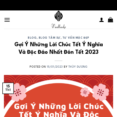
Skip
to
content
BLOG
,
BLOG TÂM SỰ
,
TƯ VẤN MẶC ĐẸP
Gợi Ý Những Lời Chúc Tết Ý Nghĩa
Và Độc Đáo Nhất Đón Tết 2023
POSTED ON
15/01/2023
BY
THÙY DƯƠNG
15
Th1