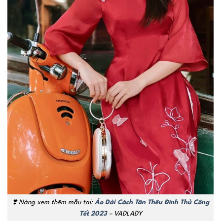
❣️
Nàng xem thêm mẫu tại:
Áo Dài Cách Tân Thêu Đính Thủ Công
Tết 2023
– VADLADY