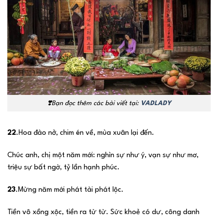
❣️Bạn
đọc thêm các bài viết tại:
VADLADY
22
.Hoa đào nở, chim én về, mùa xuân lại đến.
Chúc anh, chị một năm mới: nghìn sự như ý, vạn sự như mơ,
triệu sự bất ngờ, tỷ lần hạnh phúc.
23
.Mừng năm mới phát tài phát lộc.
Tiền vô xồng xộc, tiền ra từ từ. Sức khoẻ có dư, công danh