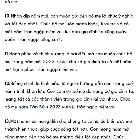
bố mẹ.
10
.Nhân dịp năm mới, con muốn gửi đến bố mẹ lời chúc ý nghĩa
và tốt đẹp nhất. Chúc bố mẹ luôn mạnh khỏe, tươi trẻ và có
một năm tràn ngập niềm vui, lúc nào gia đình ta cũng quây
quần, tràn ngập tiếng cười.
11
.Hạnh phúc và thịnh vượng là hai điều mà con muốn chúc bố
mẹ trong năm mới 2022. Chúc cho cả gia đình ta có một năm
mới hạnh phúc, tràn ngập niềm vui.
12
.Bố mẹ chính là hình mẫu, là người hướng dẫn con trong suốt
hành trình khôn lớn. Con cảm ơn bố mẹ đã nâng đỡ gia đình ta,
mang tất cả các thành viên trong gia đình lại với nhau. Chúc
bố mẹ
năm Tân Sửu 2023
vui vẻ, tràn ngập niềm vui.
13
.Một năm mới mang đến cho chúng ta cơ hội để biến ước mơ
thành hiện thực, giúp cuộc sống tốt hơn. Con mong năm mới
cũng mang đến cho bố mẹ những điều tốt đẹp nhất. Chúc