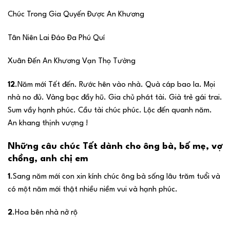
Chúc Trong Gia Quyến Được An Khương
Tân Niên Lai Đáo Đa Phú Quí
Xuân Đến An Khương Vạn Thọ Tường
12
.Năm mới Tết đến. Rước hên vào nhà. Quà cáp bao la. Mọi
nhà no đủ. Vàng bạc đầy hũ. Gia chủ phát tài. Già trẻ gái trai.
Sum vầy hạnh phúc. Cầu tài chúc phúc. Lộc đến quanh năm.
An khang thịnh vượng !
Những câu chúc Tết dành cho ông bà, bố mẹ, vợ
chồng, anh chị em
1
.Sang năm mới con xin kính chúc ông bà sống lâu trăm tuổi và
có một năm mới thật nhiều niềm vui và hạnh phúc.
2
.Hoa bên nhà nở rộ