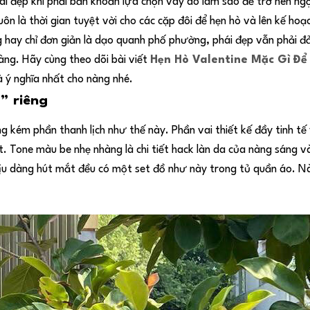
hái đẹp khi phải băn khoăn lựa chọn váy áo làm sao để trở nên n
ôn là thời gian tuyệt vời cho các cặp đôi để hẹn hò và lên kế ho
g hay chỉ đơn giản là dạo quanh phố phường, phái đẹp vẫn phải 
àng. Hãy cùng theo dõi bài viết
Hẹn Hò Valentine Mặc Gì Để
ý nghĩa nhất cho nàng nhé.
” riêng
kém phần thanh lịch như thế này. Phần vai thiết kế đầy tinh tế 
t. Tone màu be nhẹ nhàng là chi tiết hack làn da của nàng sáng v
dịu dàng hút mắt đều có một set đồ như này trong tủ quần áo. 