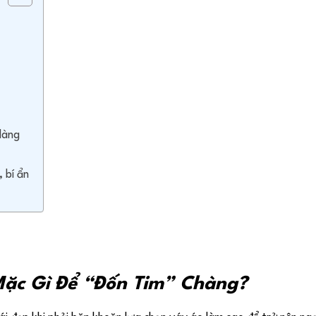
dàng
 bí ẩn
Mặc Gì Để “Đốn Tim” Chàng?