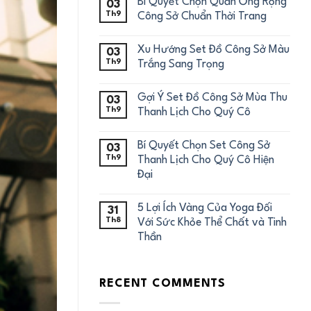
Bí Quyết Chọn Quần Ống Rộng
03
Th9
Công Sở Chuẩn Thời Trang
Xu Hướng Set Đồ Công Sở Màu
03
Th9
Trắng Sang Trọng
Gợi Ý Set Đồ Công Sở Mùa Thu
03
Th9
Thanh Lịch Cho Quý Cô
Bí Quyết Chọn Set Công Sở
03
Th9
Thanh Lịch Cho Quý Cô Hiện
Đại
5 Lợi Ích Vàng Của Yoga Đối
31
Th8
Với Sức Khỏe Thể Chất và Tinh
Thần
RECENT COMMENTS