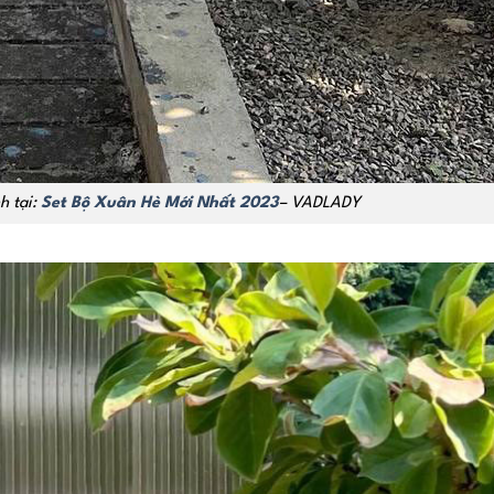
 tại:
Set Bộ Xuân Hè Mới Nhất 2023
– VADLADY