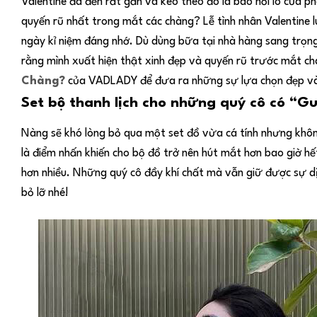
Valentine đã đến rất gần và kéo theo đó là bao nỗi lo của p
quyến rũ nhất trong mắt các chàng? Lễ tình nhân Valentine lu
ngày kỉ niệm đáng nhớ. Dù dùng bữa tại nhà hàng sang trọn
rằng mình xuất hiện thật xinh đẹp và quyến rũ trước mắt ch
Chàng?
của VADLADY để đưa ra những sự lựa chọn đẹp và 
Set bộ thanh lịch cho những quý cô có “Gu
Nàng sẽ khó lòng bỏ qua một set đồ vừa cá tính nhưng không 
là điểm nhấn khiến cho bộ đồ trở nên hút mắt hơn bao giờ hế
hơn nhiều. Những quý cô đầy khí chất mà vẫn giữ được sự 
bỏ lỡ nhé!