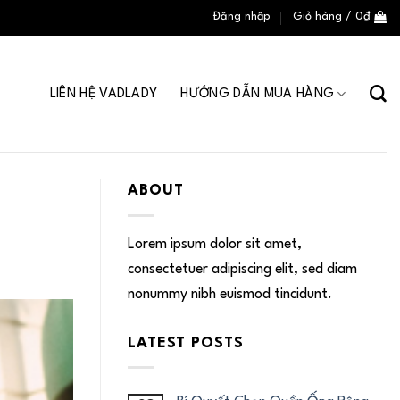
Đăng nhập
Giỏ hàng /
0
₫
LIÊN HỆ VADLADY
HƯỚNG DẪN MUA HÀNG
ABOUT
Lorem ipsum dolor sit amet,
consectetuer adipiscing elit, sed diam
nonummy nibh euismod tincidunt.
LATEST POSTS