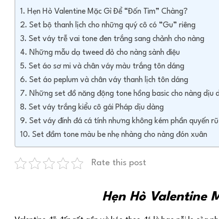
Hẹn Hò Valentine Mặc Gì Để “Đốn Tim” Chàng?
Set bộ thanh lịch cho những quý cô có “Gu” riêng
Set váy trễ vai tone đen trắng sang chảnh cho nàng
Những mẫu dạ tweed đỏ cho nàng sành điệu
Set áo sơ mi và chân váy màu trắng tôn dáng
Set áo peplum và chân váy thanh lịch tôn dáng
Những set đồ năng động tone hồng basic cho nàng dịu 
Set váy trắng kiểu cô gái Pháp dịu dàng
Set váy đính đá cá tính nhưng không kém phần quyến rũ,
Set đầm tone màu be nhẹ nhàng cho nàng đón xuân
Rate this post
Hẹn Hò Valentine 