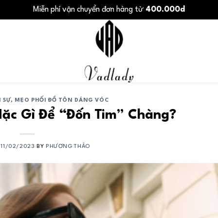
Miễn phí vận chuyển đơn hàng từ
400.000d
 SỰ
,
MẸO PHỐI ĐỒ TÔN DÁNG VÓC
Mặc Gì Để “Đốn Tim” Chàng?
N
11/02/2023
BY
PHƯƠNG THẢO