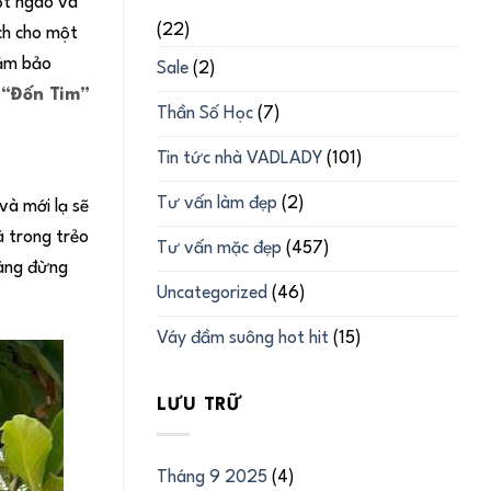
gọt ngào và
(22)
ạch cho một
đảm bảo
Sale
(2)
 “Đốn Tim”
Thần Số Học
(7)
Tin tức nhà VADLADY
(101)
Tư vấn làm đẹp
(2)
và mới lạ sẽ
à trong trẻo
Tư vấn mặc đẹp
(457)
Nàng đừng
Uncategorized
(46)
Váy đầm suông hot hit
(15)
LƯU TRỮ
Tháng 9 2025
(4)