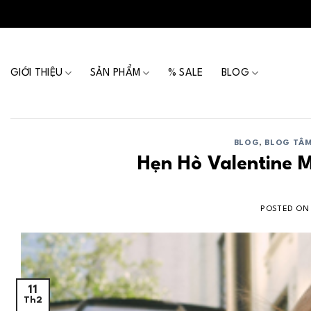
Skip
to
content
GIỚI THIỆU
SẢN PHẨM
% SALE
BLOG
BLOG
,
BLOG TÂM
Hẹn Hò Valentine 
POSTED O
11
Th2