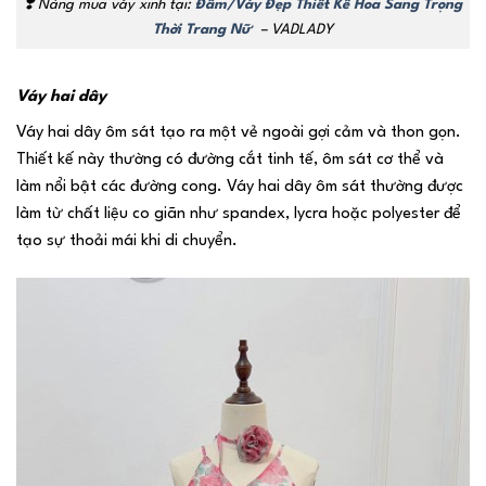
❣️
Nàng mua váy xinh tại:
Đầm/Váy Đẹp Thiết Kế Hoa Sang Trọng
Thời Trang Nữ
– VADLADY
Váy hai dây
Váy hai dây ôm sát tạo ra một vẻ ngoài gợi cảm và thon gọn.
Thiết kế này thường có đường cắt tinh tế, ôm sát cơ thể và
làm nổi bật các đường cong. Váy hai dây ôm sát thường được
làm từ chất liệu co giãn như spandex, lycra hoặc polyester để
tạo sự thoải mái khi di chuyển.