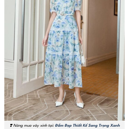
❣️
Nàng mua váy xinh tại:
Đầm Đẹp Thiết Kế Sang Trọng Xanh