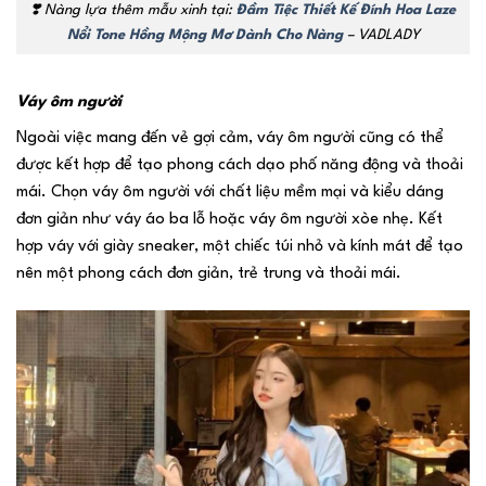
❣️ Nàng lựa thêm mẫu xinh tại:
Đầm Tiệc Thiết Kế Đính Hoa Laze
Nổi Tone Hồng Mộng Mơ Dành Cho Nàng
– VADLADY
Váy ôm người
Ngoài việc mang đến vẻ gợi cảm, váy ôm người cũng có thể
được kết hợp để tạo phong cách dạo phố năng động và thoải
mái. Chọn váy ôm người với chất liệu mềm mại và kiểu dáng
đơn giản như váy áo ba lỗ hoặc váy ôm người xòe nhẹ. Kết
hợp váy với giày sneaker, một chiếc túi nhỏ và kính mát để tạo
nên một phong cách đơn giản, trẻ trung và thoải mái.