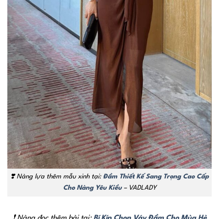
❣️ Nàng lựa thêm mẫu xinh tại:
Đầm Thiết Kế Sang Trọng Cao Cấp
Cho Nàng Yêu Kiều
– VADLADY
❗ Nàng đọc thêm bài tại:
Bí Kíp Chọn Váy Đầm Cho Mùa Hè