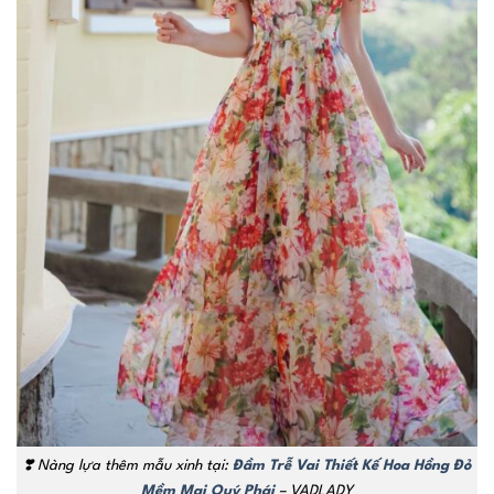
❣️ Nàng lựa thêm mẫu xinh tại:
Đầm Trễ Vai Thiết Kế Hoa Hồng Đỏ
Mềm Mại Quý Phái
– VADLADY