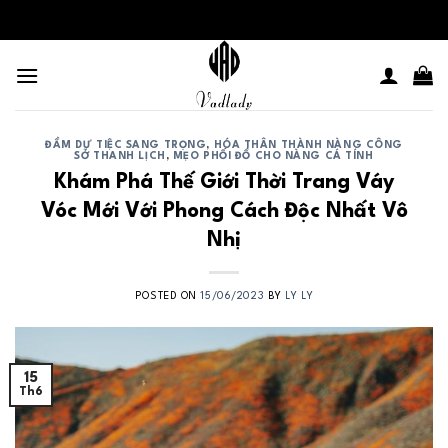
Skip
to
content
ĐẦM DỰ TIỆC SANG TRỌNG
,
HÓA THÂN THÀNH NÀNG CÔNG
SỞ THANH LỊCH
,
MẸO PHỐI ĐỒ CHO NÀNG CÁ TÍNH
Khám Phá Thế Giới Thời Trang Váy
Vóc Mới Với Phong Cách Độc Nhất Vô
Nhị
POSTED ON
15/06/2023
BY
LY LY
15
Th6