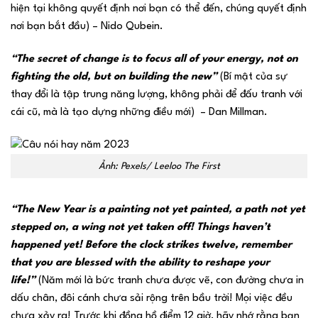
hiện tại không quyết định nơi bạn có thể đến, chúng quyết định
nơi bạn bắt đầu) – Nido Qubein.
“The secret of change is to focus all of your energy, not on
fighting the old, but on building the new”
(Bí mật của sự
thay đổi là tập trung năng lượng, không phải để đấu tranh với
cái cũ, mà là tạo dựng những điều mới) – Dan Millman.
Ảnh: Pexels/ Leeloo The First
“The New Year is a painting not yet painted, a path not yet
stepped on, a wing not yet taken off! Things haven’t
happened yet! Before the clock strikes twelve, remember
that you are blessed with the ability to reshape your
life!”
(Năm mới là bức tranh chưa được vẽ, con đường chưa in
dấu chân, đôi cánh chưa sải rộng trên bầu trời! Mọi việc đều
chưa xảy ra! Trước khi đồng hồ điểm 12 giờ, hãy nhớ rằng bạn