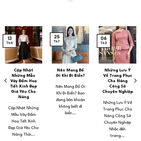
25
13
06
Th7
Th4
Th2
Cập Nhật
Nên Mang Đồ
Những Lưu Ý
Những Mẫu
Gì Khi Đi Biển?
Về Trang Phục
Váy Đầm Hoạ
Cho Nàng
Tiết Xinh Đẹp
Công Sở
Nên Mang Đồ Gì
Giá Yêu Cho
Chuyên Nghiệp
Khi Đi Biển? Bạn
Nàng
đang băn khoăn
Những Lưu Ý Về
không biết đi
Cập Nhật Những
Trang Phục Cho
biển...
Mẫu Váy Đầm
Nàng Công Sở
Hoạ Tiết Xinh
Chuyên Nghiệp
Đẹp Giá Yêu Cho
Nhắc đến
Nàng Thời...
trang...