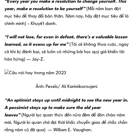
“Every year you make a resolution to change yourself. This
year, make a resolution to be yourself”
(Mỗi năm bạn đặt
mục tiêu để thay đổi bản thân. Năm nay, hãy đặt mục tiêu để là
chính mình) – Khuyết danh.
“I will not lose, for even in defeat, there’s a valuable lesson
learned, so it evens up for me”
(Tôi sẽ không thua cuộc, ngay
cả khi bị đánh bại, sẽ luôn có những bài học quý giá khiến tôi
hào hứng) — Jay-Z.
Ảnh: Pexels/ Ali Karimiboroujeni
“An optimist stays up until midnight to see the new year in.
A pessimist stays up to make sure the old year
leaves”
(Người lạc quan thức đến nửa đêm để đón chào năm
mới. Người bi quan chờ đợi thời khắc chuyển giao để chắc chắn
rằng năm cũ đã qua) — William E. Vaughan.