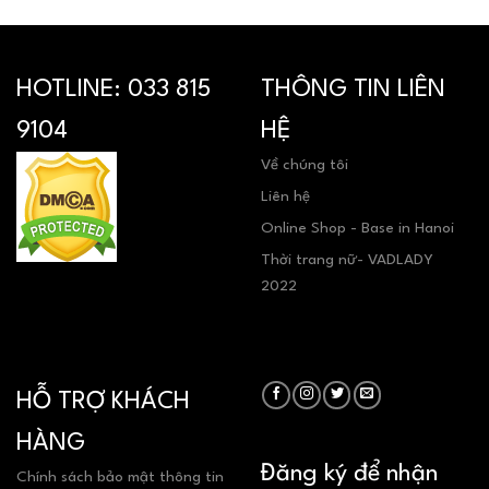
HOTLINE:
033 815
THÔNG TIN LIÊN
9104
HỆ
Về chúng tôi
Liên hệ
Online Shop - Base in Hanoi
Thời trang nữ- VADLADY
2022
HỖ TRỢ KHÁCH
HÀNG
Đăng ký để nhận
Chính sách bảo mật thông tin