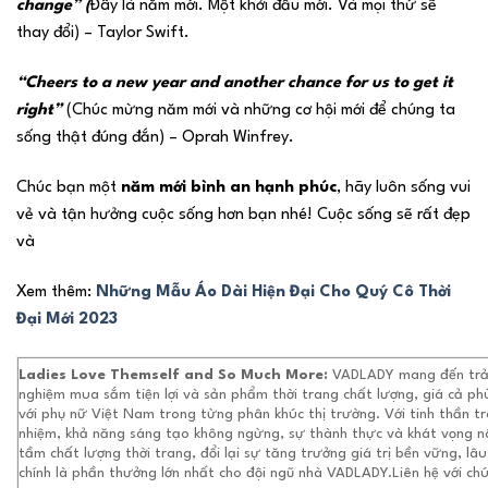
change” (
Đây là năm mới. Một khởi đầu mới. Và mọi thứ sẽ
thay đổi) – Taylor Swift.
“Cheers to a new year and another chance for us to get it
right”
(Chúc mừng năm mới và những cơ hội mới để chúng ta
sống thật đúng đắn) – Oprah Winfrey.
Chúc bạn một
năm mới bình an hạnh phúc
, hãy luôn sống vui
vẻ và tận hưởng cuộc sống hơn bạn nhé! Cuộc sống sẽ rất đẹp
và
Xem thêm:
Những Mẫu Áo Dài Hiện Đại Cho Quý Cô Thời
Đại Mới 2023
Ladies Love Themself and So Much More:
VADLADY mang đến trả
nghiệm mua sắm tiện lợi và sản phẩm thời trang chất lượng, giá cả ph
với phụ nữ Việt Nam trong từng phân khúc thị trường. Với tinh thần t
nhiệm, khả năng sáng tạo không ngừng, sự thành thực và khát vọng 
tầm chất lượng thời trang, đổi lại sự tăng trưởng giá trị bền vững, lâu
chính là phần thưởng lớn nhất cho đội ngũ nhà VADLADY.Liên hệ với chú