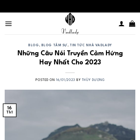
Skip
to
content
BLOG
,
BLOG TÂM SỰ
,
TIN TỨC NHÀ VADLADY
Những Câu Nói Truyền Cảm Hứng
Hay Nhất Cho 2023
POSTED ON
16/01/2023
BY
THÙY DƯƠNG
16
Th1