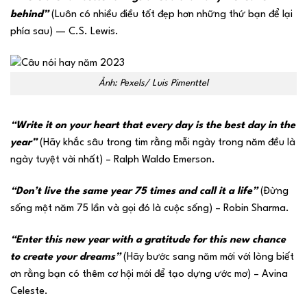
behind”
(Luôn có nhiều điều tốt đẹp hơn những thứ bạn để lại
phía sau) — C.S. Lewis.
Ảnh: Pexels/ Luis Pimenttel
“Write it on your heart that every day is the best day in the
year”
(Hãy khắc sâu trong tim rằng mỗi ngày trong năm đều là
ngày tuyệt vời nhất) – Ralph Waldo Emerson.
“Don’t live the same year 75 times and call it a life”
(Đừng
sống một năm 75 lần và gọi đó là cuộc sống) – Robin Sharma.
“Enter this new year with a gratitude for this new chance
to create your dreams”
(Hãy bước sang năm mới với lòng biết
ơn rằng bạn có thêm cơ hội mới để tạo dựng ước mơ) – Avina
Celeste.