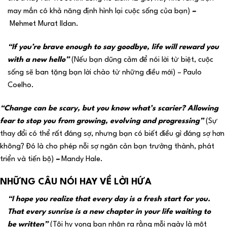
may mắn có khả năng định hình lại cuộc sống của bạn)
–
Mehmet Murat Ildan.
“If you’re brave enough to say goodbye, life will reward you
with a new hello”
(Nếu bạn dũng cảm để nói lời từ biệt, cuộc
sống sẽ ban tặng bạn lời chào từ những điều mới) – Paulo
Coelho.
“Change can be scary, but you know what’s scarier? Allowing
fear to stop you from growing, evolving and progressing”
(Sự
thay đổi có thể rất đáng sợ, nhưng bạn có biết điều gì đáng sợ hơn
không? Đó là cho phép nỗi sợ ngăn cản bạn trưởng thành, phát
triển và tiến bộ)
–
Mandy Hale.
NHỮNG CÂU NÓI HAY VỀ LỜI HỨA
“I hope you realize that every day is a fresh start for you.
That every sunrise is a new chapter in your life waiting to
be written”
(Tôi hy vọng bạn nhận ra rằng mỗi ngày là một