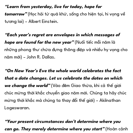
“Learn from yesterday, live for today, hope for
tomorrow”
(Học hỏi từ quá khứ, sống cho hiện tại, hi vọng về
tương lai) – Albert Einstein.
“Each year’s regret are envelopes in which messages of
hope are found for the new year”
(Nuối tiếc mỗi năm là
những phong thư chứa đựng thông điệp và nhiều hy vọng cho
năm mới) – John R. Dallas.
“On New Year’s Eve the whole world celebrates the fact
that a date changes. Let us celebrate the dates on which
we change the world”
(Vào đêm Giao thừa, khi cả thế giới
chúc mừng thời khắc chuyển giao năm mới. Chúng ta hãy chúc
mừng thời khắc mà chúng ta thay đổi thế giới) – Akilnathan
Logeswaran.
“Your present circumstances don’t determine where you
can go. They merely determine where you start”
(Hoàn cảnh