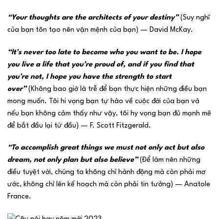
“Your thoughts are the architects of your destiny”
(Suy nghĩ
của bạn tôn tạo nên vận mệnh của bạn) — David McKay.
“It’s never too late to become who you want to be. I hope
you live a life that you’re proud of, and if you find that
you’re not, I hope you have the strength to start
over”
(Không bao giờ là trễ để bạn thực hiện những điều bạn
mong muốn. Tôi hi vọng bạn tự hào về cuộc đời của bạn và
nếu bạn không cảm thấy như vậy, tôi hy vọng bạn đủ mạnh mẽ
để bắt đầu lại từ đầu) — F. Scott Fitzgerald.
“To accomplish great things we must not only act but also
dream, not only plan but also believe”
(Để làm nên những
điều tuyệt vời, chúng ta không chỉ hành động mà còn phải mơ
ước, không chỉ lên kế hoạch mà còn phải tin tưởng) — Anatole
France.