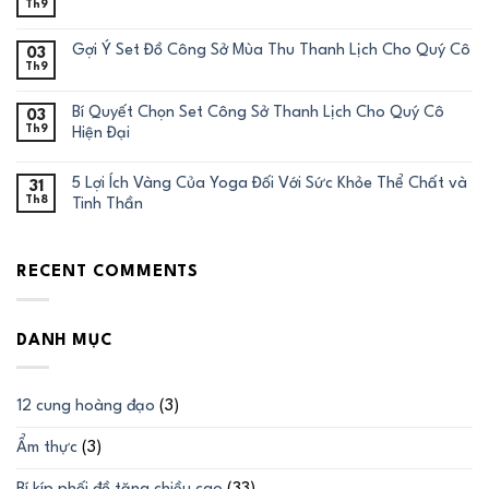
Th9
Gợi Ý Set Đồ Công Sở Mùa Thu Thanh Lịch Cho Quý Cô
03
Th9
Bí Quyết Chọn Set Công Sở Thanh Lịch Cho Quý Cô
03
Th9
Hiện Đại
5 Lợi Ích Vàng Của Yoga Đối Với Sức Khỏe Thể Chất và
31
Th8
Tinh Thần
RECENT COMMENTS
DANH MỤC
12 cung hoàng đạo
(3)
Ẩm thực
(3)