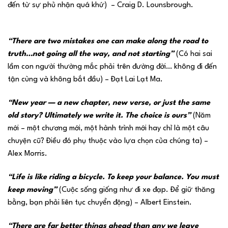
đến từ sự phủ nhận quá khứ) – Craig D. Lounsbrough.
“There are two mistakes one can make along the road to
truth…not going all the way, and not starting”
(Có hai sai
lầm con người thường mắc phải trên đường đời… không đi đến
tận cùng và không bắt đầu) – Đạt Lai Lạt Ma.
“New year — a new chapter, new verse, or just the same
old story? Ultimately we write it. The choice is ours”
(Năm
mới – một chương mới, một hành trình mới hay chỉ là một câu
chuyện cũ? Điều đó phụ thuộc vào lựa chọn của chúng ta) –
Alex Morris.
“Life is like riding a bicycle. To keep your balance. You must
keep moving”
(Cuộc sống giống như đi xe đạp. Để giữ thăng
bằng, bạn phải liên tục chuyển động) – Albert Einstein.
“There are far better things ahead than any we leave