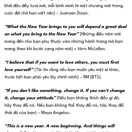
khởi đầu đầy tươi mới, mỗi bình minh là một chương mới trong
cuộc đời chờ bạn viết nên) – Juansen Dizon.
“What the New Year brings to you will depend a great deal
on what you bring to the New Year”
(Những điều năm mới
mang đến cho bạn phụ thuộc vào những hành trang mà bạn
mang theo khi bước sang năm mới)
–
Vern McLellan.
“I believe that if you want to love others, you must first
love yourself”
(Tôi tin rằng nếu bạn muốn yêu một ai khác,
trước hết bạn phải yêu lấy chính mình) – RM (BTS).
“If you don’t like something, change it. If you can’t change
it, change your attitude”
(Nếu bạn không thích điều gì đó,
hãy thay đổi nó. Nếu bạn không thể thay đổi nó, hãy thay đổi
thái độ của bạn) – Maya Angelou.
“This is a new year. A new beginning. And things will