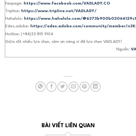
Fanpage:
https://www.facebook.com/VADLADY.CO
Tripline:
https://www.tripline.net/VADLADY/
Hahalolo:
https://www.hahalolo.com/@6373b900b02066129c1
Edex.adobe:
https://edex.adobe.com/community/member/n3K
Hotline: (+84)33 815 9104
Giữa rất nhiều lựa chọn, cảm ơn nàng vì đã lựa chọn VADLADY!
Nguồn:
V
BÀI VIẾT LIÊN QUAN