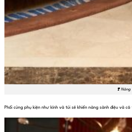
❣️
Nàng l
Phối cùng phụ kiện như kính và túi sẽ khiến nàng sành điệu và cá 