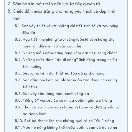
Đầm hoa in màu trên nền lụa tơ đầy quyến rũ
Chiếc đầm màu trắng cho nàng yêu thích vẻ đẹp tinh
khôi
Set váy thiết kế với những chi tiết tinh tế và tay bồng
điệu đà
Họa tiết nhẹ nhàng tươi sáng luôn là cảm hứng cho
nàng khi đối diện với sắc xuân hè
Những mẫu đầm dáng rộng kèm đai siêu sang chảnh
Những chiếc đầm “đa di năng” linh động trong nhiều
tình huống
Set jump kèm đai thắt eo tôn dáng cho nàng
Set đầm ôm kèm áo blazer ngắn tôn dáng cho nàng
tiểu thư
Set váy tôn dáng màu xanh sáng da
“Đổi gió” với set áo sơ mi và quần ngắn trẻ trung
Thu hút sự chú ý vào những set váy có đường viền cổ
áo riêng biệt
Set bộ thanh lịch cho những quý cô có “Gu” riêng
Mùa hè nàng không thể thiếu quần Jean và áo sơ mi