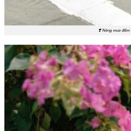
❣️
Nàng mua đầm x