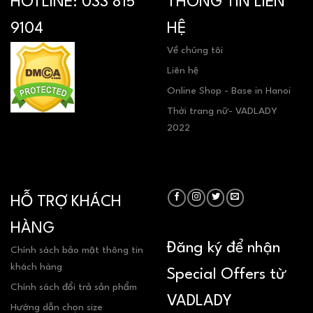
HOTLINE:
033 815
THÔNG TIN LIÊN
9104
HỆ
Về chúng tôi
Liên hệ
Online Shop - Base in Hanoi
Thời trang nữ- VADLADY
2022
HỖ TRỢ KHÁCH
HÀNG
Đăng ký để nhận
Chính sách bảo mật thông tin
khách hàng
Special Offers từ
Chính sách đổi trả sản phẩm
VADLADY
Hướng dẫn chọn size