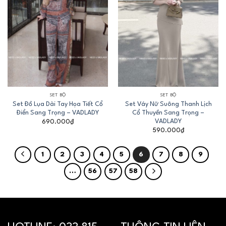
SET BỘ
SET BỘ
Set Đồ Lụa Dài Tay Họa Tiết Cổ
Set Váy Nữ Suông Thanh Lịch
Điển Sang Trọng – VADLADY
Cổ Thuyền Sang Trọng –
VADLADY
690.000
₫
590.000
₫
1
2
3
4
5
6
7
8
9
…
56
57
58