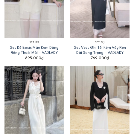
SET BỘ
SET BỘ
Set Đồ Basic Màu Kem Dáng
Set Vest Ghi Tối Kèm Váy Ren
Rộng Thoải Mái – VADLADY
Dài Sang Trọng – VADLADY
695.000
₫
769.000
₫