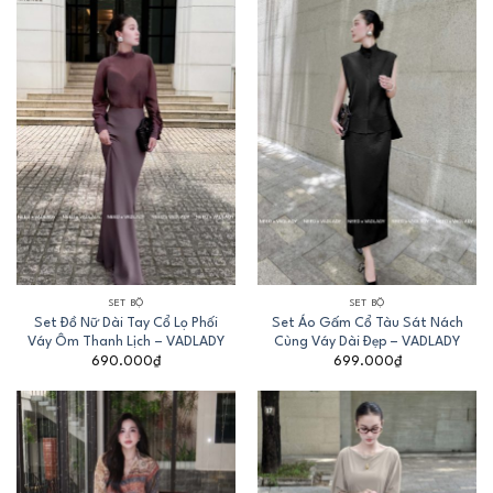
SET BỘ
SET BỘ
Set Đồ Nữ Dài Tay Cổ Lọ Phối
Set Áo Gấm Cổ Tàu Sát Nách
Váy Ôm Thanh Lịch – VADLADY
Cùng Váy Dài Đẹp – VADLADY
690.000
₫
699.000
₫