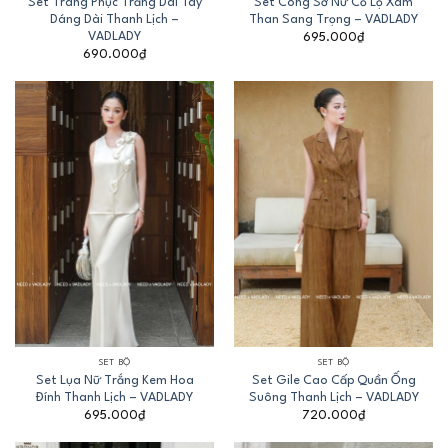
Set Trang Phục Trắng Dài Tay
Set Công Sở Nữ Cổ Lọ Xám
Dáng Dài Thanh Lịch –
Than Sang Trọng – VADLADY
VADLADY
695.000
₫
690.000
₫
SET BỘ
SET BỘ
Set Lụa Nữ Trắng Kem Hoa
Set Gile Cao Cấp Quần Ống
Đính Thanh Lịch – VADLADY
Suông Thanh Lịch – VADLADY
695.000
₫
720.000
₫