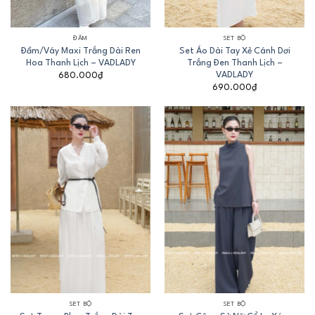
ĐẦM
SET BỘ
Đầm/Váy Maxi Trắng Dài Ren
Set Áo Dài Tay Xẻ Cánh Dơi
Hoa Thanh Lịch – VADLADY
Trắng Đen Thanh Lịch –
VADLADY
680.000
₫
690.000
₫
SET BỘ
SET BỘ