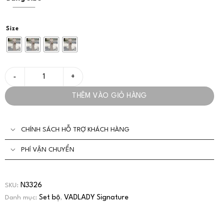
Size
Set Váy Nữ Suông Thanh Lịch Cổ Thuyền Sang Trọng - VADLADY
THÊM VÀO GIỎ HÀNG
CHÍNH SÁCH HỖ TRỢ KHÁCH HÀNG
PHÍ VẬN CHUYỂN
N3326
SKU:
Set bộ
VADLADY Signature
Danh mục:
,