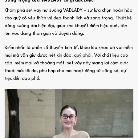
Sang Trọng của VADLADY có gì đặc biệt?
Khám phá set váy nữ suông VADLADY – sự lựa chọn hoàn hảo
cho quý cô yêu thích vẻ đẹp thanh lịch và sang trọng. Thiết kế
dáng suông dài hiện đại, giúp che khuyết điểm hiệu quả, tôn
lên vóc dáng thon gọn và duyên dáng.
Điểm nhấn là phần cổ thuyền tinh tế, khéo léo khoe bờ vai mềm
mại mà vẫn giữ được nét kín đáo, quý phái. Với chất liệu cao
cấp, mềm mại và thoáng mát, set váy này mang lại cảm giác
thoải mái tối đa, phù hợp cho mọi hoạt động từ công sở, dự
tiệc đến dạo phố.