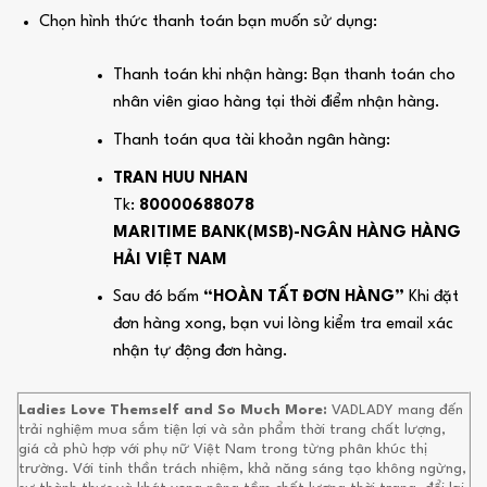
Chọn hình thức thanh toán bạn muốn sử dụng:
Thanh toán khi nhận hàng: Bạn thanh toán cho
nhân viên giao hàng tại thời điểm nhận hàng.
Thanh toán qua tài khoản ngân hàng:
TRAN HUU NHAN
Tk:
80000688078
MARITIME BANK(MSB)-NGÂN HÀNG HÀNG
HẢI VIỆT NAM
Sau đó bấm
“HOÀN TẤT ĐƠN HÀNG”
Khi đặt
đơn hàng xong, bạn vui lòng kiểm tra email xác
nhận tự động đơn hàng.
Ladies Love Themself and So Much More:
VADLADY mang đến
trải nghiệm mua sắm tiện lợi và sản phẩm thời trang chất lượng,
giá cả phù hợp với phụ nữ Việt Nam trong từng phân khúc thị
trường. Với tinh thần trách nhiệm, khả năng sáng tạo không ngừng,