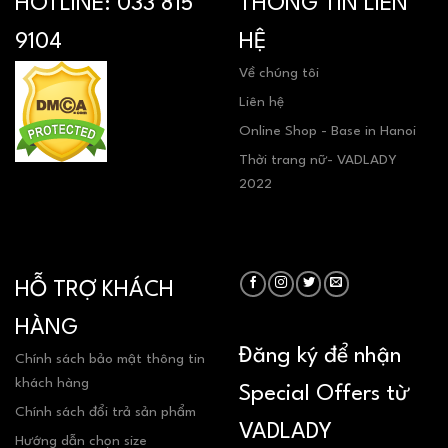
HOTLINE:
033 815
THÔNG TIN LIÊN
9104
HỆ
Về chúng tôi
Liên hệ
Online Shop - Base in Hanoi
Thời trang nữ- VADLADY
2022
HỖ TRỢ KHÁCH
HÀNG
Đăng ký để nhận
Chính sách bảo mật thông tin
khách hàng
Special Offers từ
Chính sách đổi trả sản phẩm
VADLADY
Hướng dẫn chọn size