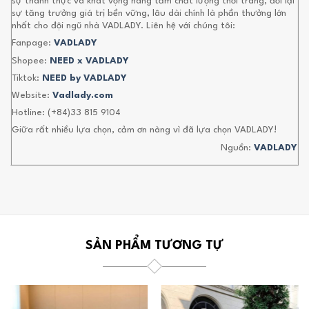
sự thành thực và khát vọng nâng tầm chất lượng thời trang, đổi lại
sự tăng trưởng giá trị bền vững, lâu dài chính là phần thưởng lớn
nhất cho đội ngũ nhà VADLADY. Liên hệ với chúng tôi:
Fanpage:
VADLADY
Shopee:
NEED x VADLADY
Tiktok:
NEED by VADLADY
Website:
Vadlady.com
Hotline: (+84)33 815 9104
Giữa rất nhiều lựa chọn, cảm ơn nàng vì đã lựa chọn VADLADY!
Nguồn:
VADLADY
SẢN PHẨM TƯƠNG TỰ