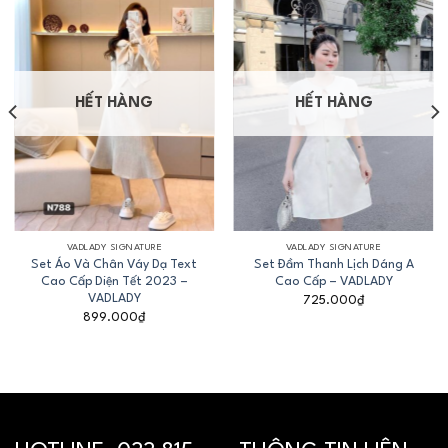
HẾT HÀNG
HẾT HÀNG
VADLADY SIGNATURE
VADLADY SIGNATURE
Set Áo Và Chân Váy Dạ Text
Set Đầm Thanh Lịch Dáng A
Cao Cấp Diện Tết 2023 –
Cao Cấp – VADLADY
VADLADY
725.000
₫
899.000
₫