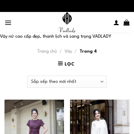
Skip
to
content
Váy nữ cao cấp đẹp, thanh lịch và sang trọng VADLADY
Trang chủ
/
Váy
/
Trang 4
LỌC