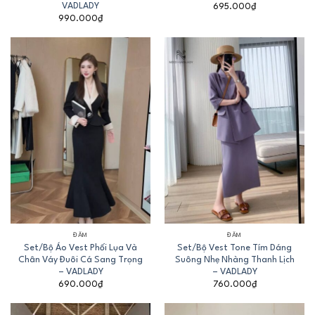
VADLADY
695.000
₫
990.000
₫
ĐẦM
ĐẦM
Set/Bộ Áo Vest Phối Lụa Và
Set/Bộ Vest Tone Tím Dáng
Chân Váy Đuôi Cá Sang Trọng
Suông Nhẹ Nhàng Thanh Lịch
– VADLADY
– VADLADY
690.000
₫
760.000
₫