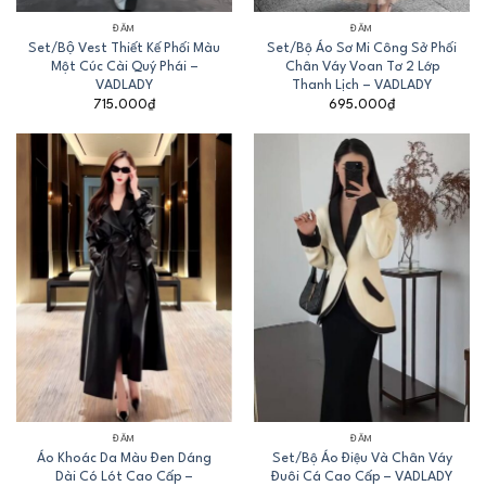
ĐẦM
ĐẦM
Set/Bộ Vest Thiết Kế Phối Màu
Set/Bộ Áo Sơ Mi Công Sở Phối
Một Cúc Cài Quý Phái –
Chân Váy Voan Tơ 2 Lớp
VADLADY
Thanh Lịch – VADLADY
715.000
₫
695.000
₫
ĐẦM
ĐẦM
Áo Khoác Da Màu Đen Dáng
Set/Bộ Áo Điệu Và Chân Váy
Dài Có Lót Cao Cấp –
Đuôi Cá Cao Cấp – VADLADY