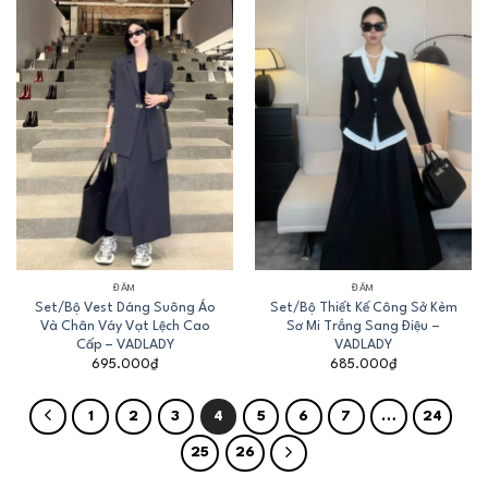
ĐẦM
ĐẦM
Set/Bộ Vest Dáng Suông Áo
Set/Bộ Thiết Kế Công Sở Kèm
Và Chân Váy Vạt Lệch Cao
Sơ Mi Trắng Sang Điệu –
Cấp – VADLADY
VADLADY
695.000
₫
685.000
₫
1
2
3
4
5
6
7
…
24
25
26