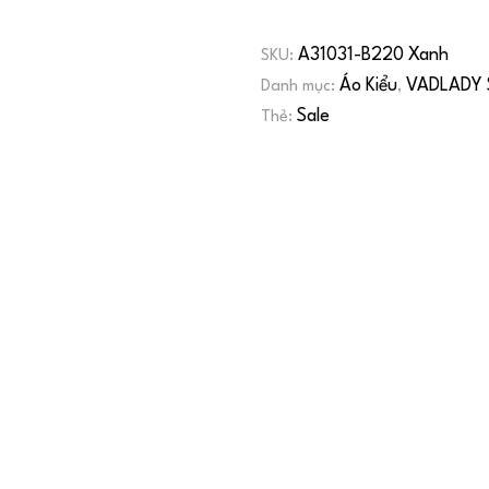
A31031-B220 Xanh
SKU:
Áo Kiểu
VADLADY 
Danh mục:
,
Sale
Thẻ: