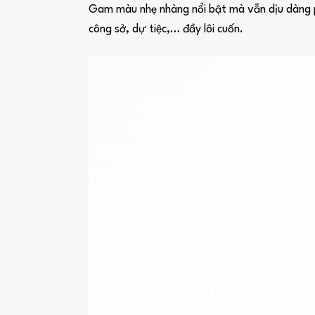
Gam màu nhẹ nhàng nổi bật mà vẫn dịu dàng phù
công sở, dự tiệc,… đầy lôi cuốn.