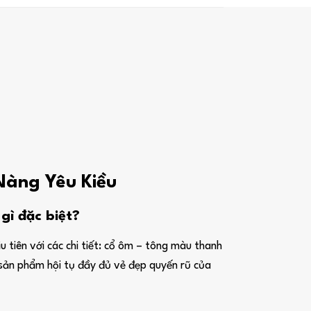
 Nàng Yêu Kiều
ì đặc biệt?
u tiên với các chi tiết: cổ ôm – tông màu thanh
t sản phẩm hội tụ đầy đủ vẻ đẹp quyến rũ của