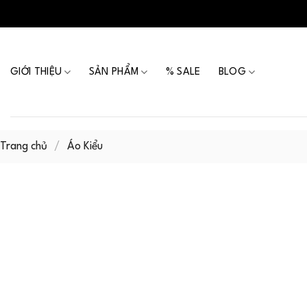
Skip
to
content
GIỚI THIỆU
SẢN PHẨM
% SALE
BLOG
Trang chủ
/
Áo Kiểu