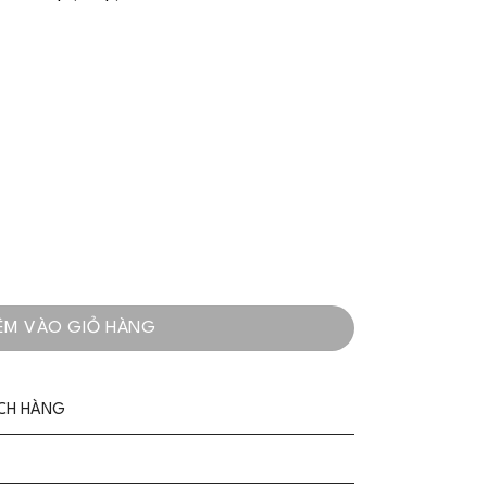
ho Nàng Yêu Kiều - VADLADY số lượng
ÊM VÀO GIỎ HÀNG
ÁCH HÀNG