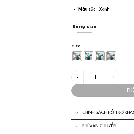
Màu sắc: Xanh
Bảng size
Size
Áo In Họa Tiết Sang Trọng C
TH
CHÍNH SÁCH HỖ TRỢ KH
PHÍ VẬN CHUYỂN