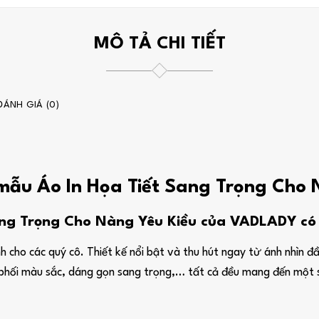
MÔ TẢ CHI TIẾT
ĐÁNH GIÁ (0)
 mẫu Áo In Họa Tiết Sang Trọng Cho
ng Trọng Cho Nàng Yêu Kiều của VADLADY có g
 cho các quý cô. Thiết kế nổi bật và thu hút ngay từ ánh nhìn đầ
tiết phối màu sắc, dáng gọn sang trọng,… tất cả đều mang đến mộ