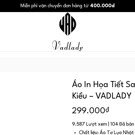
Miễn phí vận chuyển đơn hàng từ
400.000d
Áo In Họa Tiết 
Kiều – VADLADY
₫
299.000
9.587 Lượt xem | 104 Đã bán
Chất liệu: Áo Tơ Lụa Nhật