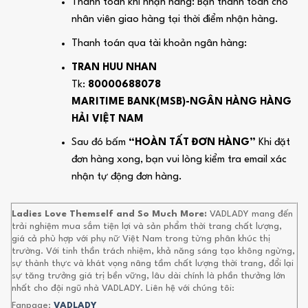
Thanh toán khi nhận hàng: Bạn thanh toán cho
nhân viên giao hàng tại thời điểm nhận hàng.
Thanh toán qua tài khoản ngân hàng:
TRAN HUU NHAN
Tk:
80000688078
MARITIME BANK(MSB)-NGÂN HÀNG HÀNG
HẢI VIỆT NAM
Sau đó bấm
“HOÀN TẤT ĐƠN HÀNG”
Khi đặt
đơn hàng xong, bạn vui lòng kiểm tra email xác
nhận tự động đơn hàng.
Ladies Love Themself and So Much More:
VADLADY mang đến
trải nghiệm mua sắm tiện lợi và sản phẩm thời trang chất lượng,
giá cả phù hợp với phụ nữ Việt Nam trong từng phân khúc thị
trường. Với tinh thần trách nhiệm, khả năng sáng tạo không ngừng,
sự thành thực và khát vọng nâng tầm chất lượng thời trang, đổi lại
sự tăng trưởng giá trị bền vững, lâu dài chính là phần thưởng lớn
nhất cho đội ngũ nhà VADLADY. Liên hệ với chúng tôi:
Fanpage:
VADLADY