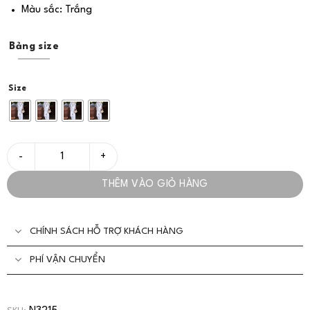
Màu sắc: Trắng
Bảng size
Size
Bộ/Set Đồ Nữ Thêu Họa Tiết Độc Đáo Sang Trọng - VADLADY số l
THÊM VÀO GIỎ HÀNG
CHÍNH SÁCH HỖ TRỢ KHÁCH HÀNG
PHÍ VẬN CHUYỂN