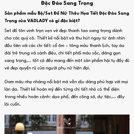
Độc Đáo Sang Trọng
Sản phẩm mẫu Bộ/Set Đồ Nữ Thêu Họa Tiết Độc Đáo Sang
Trọng của VADLADY có gì đặc biệt?
Set đồ tôn vinh trọn vẹn vẻ đẹp thanh tao sang trọng dành
cho các quý cô. Thiết kế nổi bật và thu hút ngay từ ánh nhìn
đầu tiên với các chi tiết: cổ ôm – tông màu thanh lịch, tay áo
dài trẻ trung và sành điệu, chi tiết phối màu sắc, dáng gọn
sang trọng,… tất cả đều mang đến một sản phẩm hội tụ đầy đủ
vẻ đẹp quyến rũ của người phụ nữ hiện đại.
Gam màu nhẹ nhàng nổi bật mà vẫn dịu dàng phù hợp với mọi
làn da. Thiết kế hoàn mỹ đến từng chi tiết nhỏ có thể diện
trong nhiều hoàn cảnh: dạo phố, đến công sở, dự tiệc,… đầy
lôi cuốn.