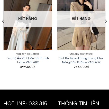
HẾT HÀNG
HẾT HÀNG
VADLADY SIGNATURE
VADLADY SIGNATURE
Set Bộ Áo Và Quần Dài Thanh
Set Dạ Tweed Sang Trọng Cho
Lịch – VADLADY
Nàng Đón Xuân – VADLADY
599.000
₫
755.000
₫
HOTLINE:
033 815
THÔNG TIN LIÊN