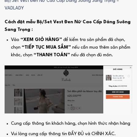
Bộ/Set Vest Đen Nữ Cao Cấp Dáng Suông Sang Trọng –
VADLADY
Cách đặt mẫu Bộ/Set Vest Đen Nữ Cao Cấp Dáng Suông
Sang Trọng :
Vào
“XEM GIỎ HÀNG”
để kiểm tra sản phẩm đã chọn,
chọn
“TIẾP TỤC MUA SẮM”
nếu cần mua thêm sản phẩm
khác, chọn
“THANH TOÁN”
nếu đã chọn đủ món.
Cung cấp thông tin khách hàng, chọn hình thức nhận hàng
Vui lòng cung cấp thông tin ĐẦY ĐỦ và CHÍNH XÁC.