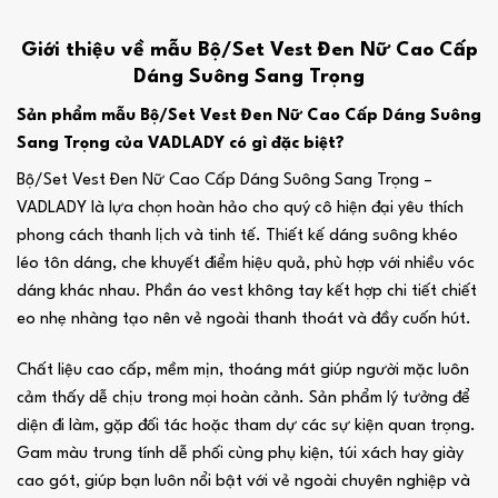
Giới thiệu về mẫu Bộ/Set Vest Đen Nữ Cao Cấp
Dáng Suông Sang Trọng
Sản phẩm mẫu Bộ/Set Vest Đen Nữ Cao Cấp Dáng Suông
Sang Trọng của VADLADY có gì đặc biệt?
Bộ/Set Vest Đen Nữ Cao Cấp Dáng Suông Sang Trọng –
VADLADY là lựa chọn hoàn hảo cho quý cô hiện đại yêu thích
phong cách thanh lịch và tinh tế. Thiết kế dáng suông khéo
léo tôn dáng, che khuyết điểm hiệu quả, phù hợp với nhiều vóc
dáng khác nhau. Phần áo vest không tay kết hợp chi tiết chiết
eo nhẹ nhàng tạo nên vẻ ngoài thanh thoát và đầy cuốn hút.
Chất liệu cao cấp, mềm mịn, thoáng mát giúp người mặc luôn
cảm thấy dễ chịu trong mọi hoàn cảnh. Sản phẩm lý tưởng để
diện đi làm, gặp đối tác hoặc tham dự các sự kiện quan trọng.
Gam màu trung tính dễ phối cùng phụ kiện, túi xách hay giày
cao gót, giúp bạn luôn nổi bật với vẻ ngoài chuyên nghiệp và