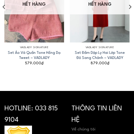
HẾT HÀNG
HẾT HÀNG
VADLADY SIGNATURE
VADLADY SIGNATURE
Set Áo Và Quần Tone Hồng Dạ
Set Đầm Dập Ly Hai Lớp Tone
Tweet – VADLADY
Đỏ Sang Chảnh – VADLADY
579.000
₫
879.000
₫
HOTLINE:
033 815
THÔNG TIN LIÊN
9104
HỆ
Về chúng tôi