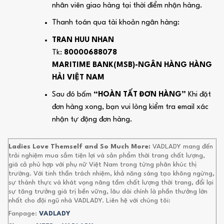
nhân viên giao hàng tại thời điểm nhận hàng.
Thanh toán qua tài khoản ngân hàng:
TRAN HUU NHAN
Tk:
80000688078
MARITIME BANK(MSB)-NGÂN HÀNG HÀNG
HẢI VIỆT NAM
Sau đó bấm
“HOÀN TẤT ĐƠN HÀNG”
Khi đặt
đơn hàng xong, bạn vui lòng kiểm tra email xác
nhận tự động đơn hàng.
Ladies Love Themself and So Much More:
VADLADY mang đến
trải nghiệm mua sắm tiện lợi và sản phẩm thời trang chất lượng,
giá cả phù hợp với phụ nữ Việt Nam trong từng phân khúc thị
trường. Với tinh thần trách nhiệm, khả năng sáng tạo không ngừng,
sự thành thực và khát vọng nâng tầm chất lượng thời trang, đổi lại
sự tăng trưởng giá trị bền vững, lâu dài chính là phần thưởng lớn
nhất cho đội ngũ nhà VADLADY. Liên hệ với chúng tôi:
Fanpage:
VADLADY