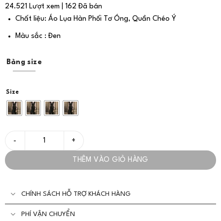
24.521 Lượt xem | 162 Đã bán
Chất liệu: Áo Lụa Hàn Phối Tơ Óng, Quần Chéo Ý
Màu sắc : Đen
Bảng size
Size
Bộ/Set Vest Đen Nữ Cao Cấp Dáng Suông Sang Trọng - VADLAD
THÊM VÀO GIỎ HÀNG
CHÍNH SÁCH HỖ TRỢ KHÁCH HÀNG
PHÍ VẬN CHUYỂN