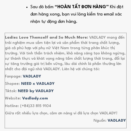
Sau đó bấm
“HOÀN TẤT ĐƠN HÀNG”
Khi đặt
đơn hàng xong, bạn vui lòng kiểm tra email xác
nhận tự động đơn hàng.
Ladies Love Themself and So Much More:
VADLADY mang đến
trải nghiệm mua sắm tiện lợi và sản phẩm thời trang chất lượng,
giá cả phù hợp với phụ nữ Việt Nam trong từng phân khúc thị
trường. Với tinh thần trách nhiệm, khả năng sáng tạo không ngừng,
sự thành thực và khát vọng nâng tầm chất lượng thời trang, đổi lại
sự tăng trưởng giá trị bền vững, lâu dài chính là phần thưởng lớn
nhất cho đội ngũ nhà VADLADY. Liên hệ với chúng tôi:
Fanpage:
VADLADY
Shopee:
NEED x VADLADY
Tiktok:
NEED by VADLADY
Website:
Vadlady.com
Hotline: (+84)33 815 9104
Giữa rất nhiều lựa chọn, cảm ơn nàng vì đã lựa chọn VADLADY!
Nguồn:
VADLADY