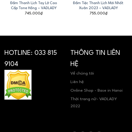
Đầm Thanh Lịch Tay Lỡ Cao
Đầm Tiệc Thanh Lịch Mới Nhất
Cấp Tone Hồng – VADLADY
Xuân 2023 – VADLADY
745.000
₫
755.000
₫
HOTLINE:
033 815
THÔNG TIN LIÊN
9104
HỆ
Về chúng tôi
Liên hệ
Online Shop - Base in Hanoi
Thời trang nữ- VADLADY
2022