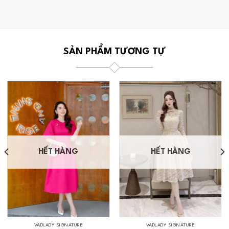
SẢN PHẨM TƯƠNG TỰ
HẾT HÀNG
HẾT HÀNG
VADLADY SIGNATURE
VADLADY SIGNATURE