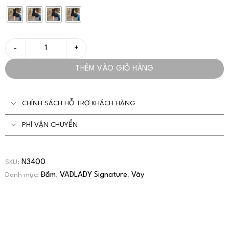
Đầm Công Sở Đen Dáng Ngắn Không Tay Sang Trọng-VADLADY s
THÊM VÀO GIỎ HÀNG
CHÍNH SÁCH HỖ TRỢ KHÁCH HÀNG
PHÍ VẬN CHUYỂN
N3400
SKU:
Đầm
VADLADY Signature
Váy
Danh mục:
,
,