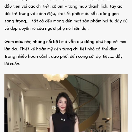
đầu tiên với các chi tiết: cổ ôm – tông màu thanh lịch, tay áo
dài trẻ trung và sành điệu, chi tiết phối màu sắc, dáng gọn
sang trọng,… tất cả đều mang đến một sản phẩm hội tụ đầy đủ
vẻ đẹp quyến rũ của người phụ nữ hiện đại.
Gam màu nhẹ nhàng nổi bật mà vẫn dịu dàng phù hợp với mọi
làn da. Thiết kế hoàn mỹ đến từng chi tiết nhỏ có thể diện
trong nhiều hoàn cảnh: dạo phố, đến công sở, dự tiệc,… đầy
lôi cuốn.