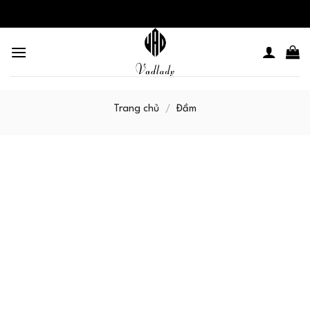
Skip
to
content
Trang chủ
/
Đầm