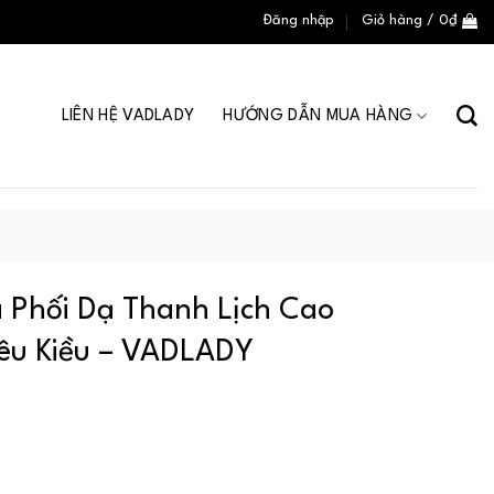
Đăng nhập
Giỏ hàng /
0
₫
LIÊN HỆ VADLADY
HƯỚNG DẪN MUA HÀNG
a Phối Dạ Thanh Lịch Cao
êu Kiều – VADLADY