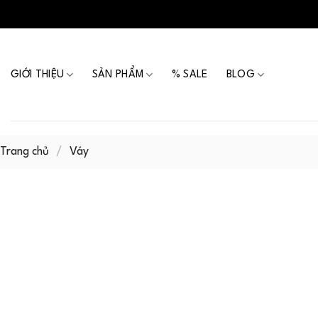
Skip
to
content
GIỚI THIỆU
SẢN PHẨM
% SALE
BLOG
Trang chủ
/
Váy