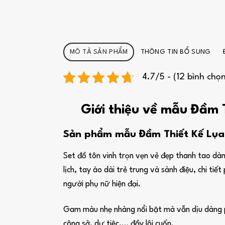
MÔ TẢ SẢN PHẨM
THÔNG TIN BỔ SUNG
4.7/5 - (12 bình chọ
Giới thiệu về mẫu Đầm 
Sản phẩm mẫu Đầm Thiết Kế Lụa 
Set đồ tôn vinh trọn vẹn vẻ đẹp thanh tao dành
lịch, tay áo dài trẻ trung và sành điệu, chi 
người phụ nữ hiện đại.
Gam màu nhẹ nhàng nổi bật mà vẫn dịu dàng phù
công sở, dự tiệc,… đầy lôi cuốn.