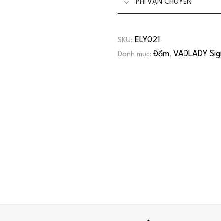
PHÍ VẬN CHUYỂN
ELY021
SKU:
Đầm
VADLADY Sig
Danh mục:
,