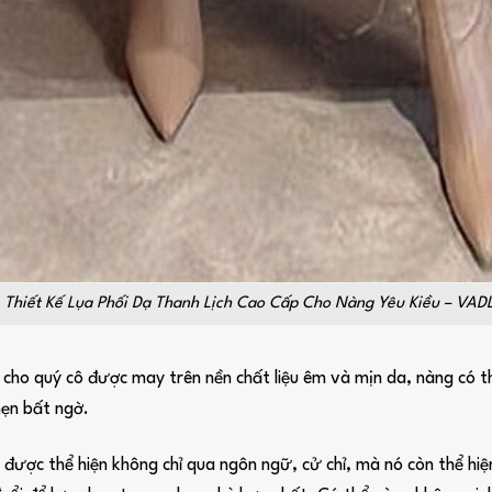
Thiết Kế Lụa Phối Dạ Thanh Lịch Cao Cấp Cho Nàng Yêu Kiều – VA
ho quý cô được may trên nền chất liệu êm và mịn da, nàng có th
hẹn bất ngờ.
ẽ được thể hiện không chỉ qua ngôn ngữ, cử chỉ, mà nó còn thể h