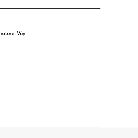
nature
Váy
,