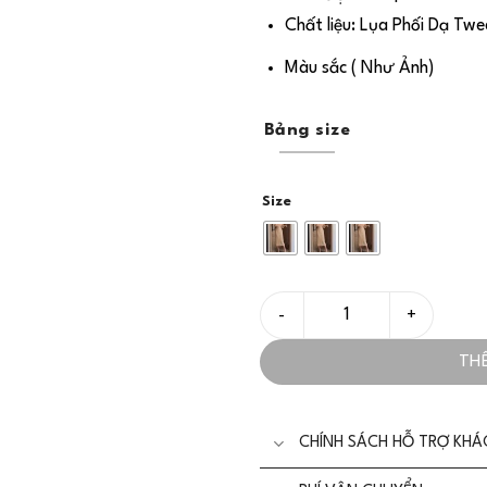
Chất liệu: Lụa Phối Dạ Tw
Màu sắc ( Như Ảnh)
Bảng size
Size
Đầm Thiết Kế Lụa Phối Dạ T
TH
CHÍNH SÁCH HỖ TRỢ KH