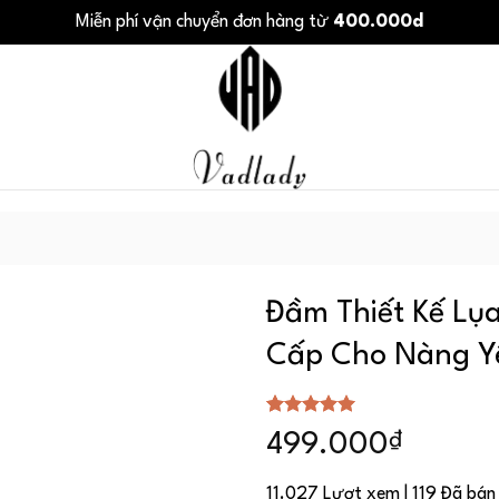
Miễn phí vận chuyển đơn hàng từ
400.000d
Đầm Thiết Kế Lụ
Cấp Cho Nàng Y
5.00
1
trên 5
₫
499.000
dựa trên
đánh giá
11.027 Lượt xem | 119 Đã bán