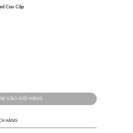
eed Cao Cấp
hanh Lịch Cao Cấp Cho Nàng Yêu Kiều - VADLADY số lượng
ÊM VÀO GIỎ HÀNG
ÁCH HÀNG