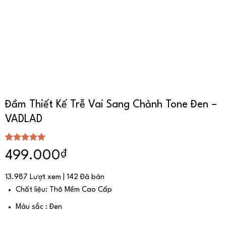
Đầm Thiết Kế Trễ Vai Sang Chảnh Tone Đen –
VADLAD
5.00
3
trên 5
₫
499.000
dựa trên
đánh giá
13.987 Lượt xem | 142 Đã bán
Chất liệu: Thô Mềm Cao Cấp
Màu sắc : Đen