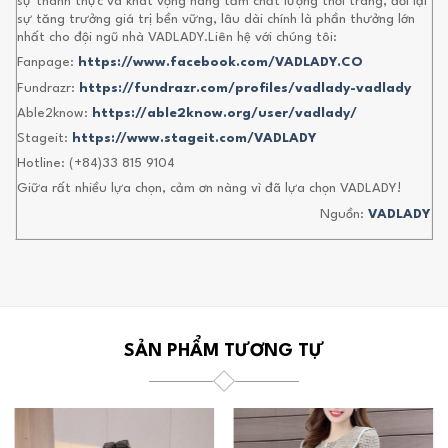
sự thành thực và khát vọng nâng tầm chất lượng thời trang, đổi lại
sự tăng trưởng giá trị bền vững, lâu dài chính là phần thưởng lớn
nhất cho đội ngũ nhà VADLADY.Liên hệ với chúng tôi:
Fanpage:
https://www.facebook.com/VADLADY.CO
Fundrazr:
https://fundrazr.com/profiles/vadlady-vadlady
Able2know:
https://able2know.org/user/vadlady/
Stageit:
https://www.stageit.com/VADLADY
Hotline: (+84)33 815 9104
Giữa rất nhiều lựa chọn, cảm ơn nàng vì đã lựa chọn VADLADY!
Nguồn:
VADLADY
SẢN PHẨM TƯƠNG TỰ