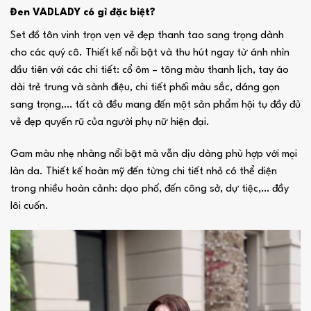
Đen VADLADY có gì đặc biệt?
Set đồ tôn vinh trọn vẹn vẻ đẹp thanh tao sang trọng dành
cho các quý cô. Thiết kế nổi bật và thu hút ngay từ ánh nhìn
đầu tiên với các chi tiết: cổ ôm – tông màu thanh lịch, tay áo
dài trẻ trung và sành điệu, chi tiết phối màu sắc, dáng gọn
sang trọng,… tất cả đều mang đến một sản phẩm hội tụ đầy đủ
vẻ đẹp quyến rũ của người phụ nữ hiện đại.
Gam màu nhẹ nhàng nổi bật mà vẫn dịu dàng phù hợp với mọi
làn da. Thiết kế hoàn mỹ đến từng chi tiết nhỏ có thể diện
trong nhiều hoàn cảnh: dạo phố, đến công sở, dự tiệc,… đầy
lôi cuốn.