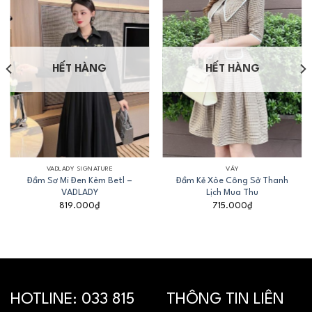
HẾT HÀNG
HẾT HÀNG
VADLADY SIGNATURE
VÁY
Đầm Sơ Mi Đen Kèm Betl –
Đầm Kẻ Xòe Công Sở Thanh
VADLADY
Lịch Mua Thu
819.000
₫
715.000
₫
HOTLINE:
033 815
THÔNG TIN LIÊN