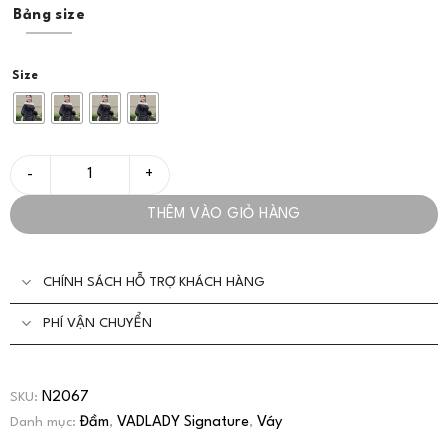
Bảng size
Size
Đầm Thiết Kế Trễ Vai Sang Chảnh Tone Đen - VADLAD số lượng
THÊM VÀO GIỎ HÀNG
CHÍNH SÁCH HỖ TRỢ KHÁCH HÀNG
PHÍ VẬN CHUYỂN
N2067
SKU:
Đầm
VADLADY Signature
Váy
Danh mục:
,
,