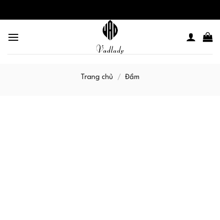
Skip
to
content
Trang chủ
/
Đầm