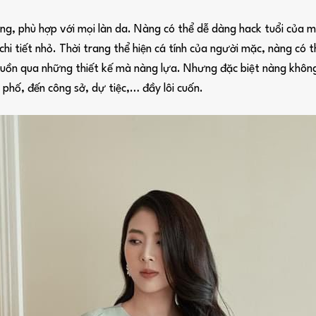
g, phù hợp với mọi làn da. Nàng có thể dễ dàng hack tuổi của m
hi tiết nhỏ. Thời trang thể hiện cá tính của người mặc, nàng có 
ể buồn qua những thiết kế mà nàng lựa. Nhưng đặc biệt nàng không
 phố, đến công sở, dự tiệc,… đầy lôi cuốn.