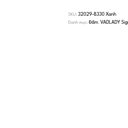
32029-B330 Xanh
SKU:
Đầm
VADLADY Sig
Danh mục:
,