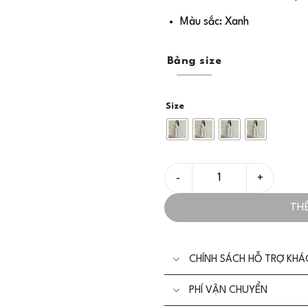
Màu sắc: Xanh
Bảng size
Size
Đầm Tiệc Thiết Kế Đính Hoa 
TH
CHÍNH SÁCH HỖ TRỢ KH
PHÍ VẬN CHUYỂN