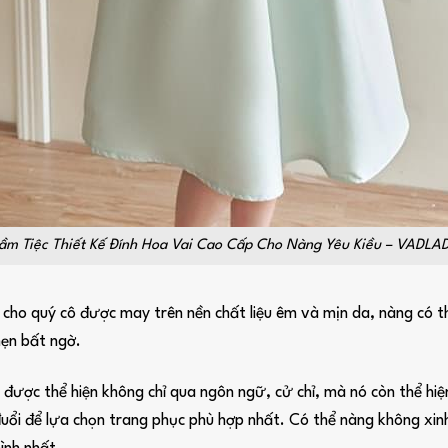
ầm Tiệc Thiết Kế Đính Hoa Vai Cao Cấp Cho Nàng Yêu Kiều – VADLA
ho quý cô được may trên nền chất liệu êm và mịn da, nàng có th
hẹn bất ngờ.
ẽ được thể hiện không chỉ qua ngôn ngữ, cử chỉ, mà nó còn thể h
uổi để lựa chọn trang phục phù hợp nhất. Có thể nàng không xin