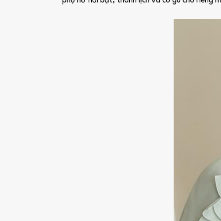
phụ nữ nổi bật, thanh lịch và có gu cho riêng m