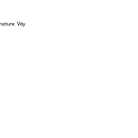
nature
Váy
,