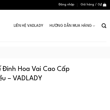
Đăng nhập
Giỏ hàng /
0
₫
LIÊN HỆ VADLADY
HƯỚNG DẪN MUA HÀNG
ế Đính Hoa Vai Cao Cấp
iều – VADLADY