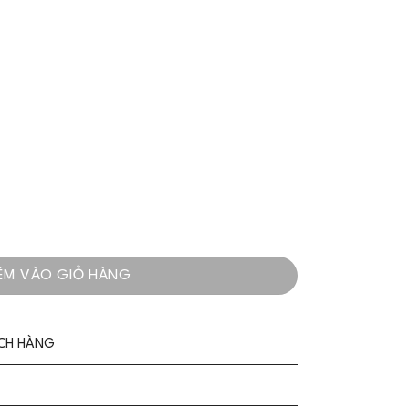
Vai Cao Cấp Cho Nàng Yêu Kiều - VADLADY số lượng
ÊM VÀO GIỎ HÀNG
ÁCH HÀNG