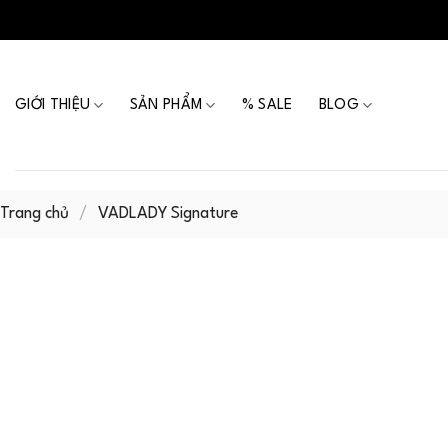
Skip
to
content
GIỚI THIỆU
SẢN PHẨM
% SALE
BLOG
Trang chủ
/
VADLADY Signature