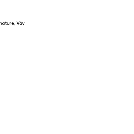
nature
Váy
,