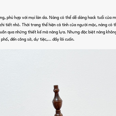
g, phù hợp với mọi làn da. Nàng có thể dễ dàng hack tuổi của m
hi tiết nhỏ. Thời trang thể hiện cá tính của người mặc, nàng có 
ể buồn qua những thiết kế mà nàng lựa. Nhưng đặc biệt nàng không
 phố, đến công sở, dự tiệc,… đầy lôi cuốn.