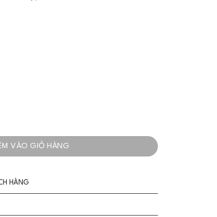
g Cao Cấp Tone Đỏ Yêu Kiều - VADLADY số lượng
ÊM VÀO GIỎ HÀNG
ÁCH HÀNG