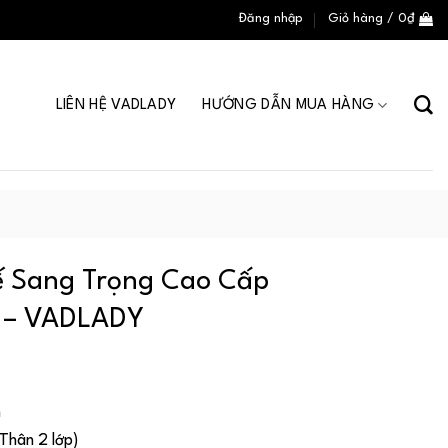
Đăng nhập
Giỏ hàng /
0
₫
LIÊN HỆ VADLADY
HƯỚNG DẪN MUA HÀNG
Kế Sang Trọng Cao Cấp
u – VADLADY
n
Thân 2 lớp)