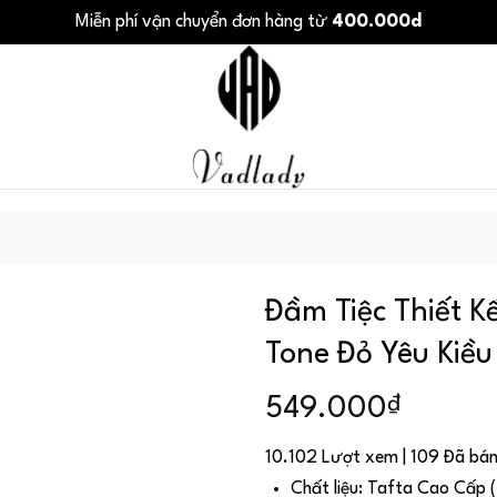
Miễn phí vận chuyển đơn hàng từ
400.000d
Đầm Tiệc Thiết 
Tone Đỏ Yêu Kiề
₫
549.000
10.102 Lượt xem | 109 Đã bá
Chất liệu: Tafta Cao Cấp (