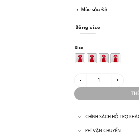
Màu sắc: Đỏ
Bảng size
Size
Đầm Tiệc Thiết Kế Sang Trọn
TH
CHÍNH SÁCH HỖ TRỢ KH
PHÍ VẬN CHUYỂN