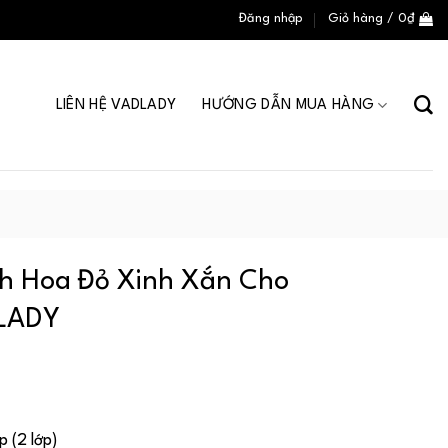
Đăng nhập
Giỏ hàng /
0
₫
LIÊN HỆ VADLADY
HƯỚNG DẪN MUA HÀNG
h Hoa Đỏ Xinh Xắn Cho
DLADY
 (2 lớp)