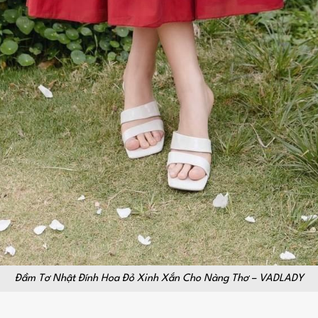
Đầm Tơ Nhật Đính Hoa Đỏ Xinh Xắn Cho Nàng Thơ – VADLADY