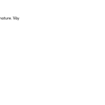
nature
Váy
,