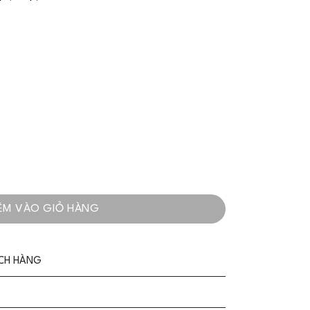
nh Xắn Cho Nàng Thơ - VADLADY số lượng
ÊM VÀO GIỎ HÀNG
ÁCH HÀNG