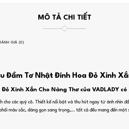
MÔ TẢ CHI TIẾT
ĐÁNH GIÁ (0)
mẫu Đầm Tơ Nhật Đính Hoa Đỏ Xinh X
 Đỏ Xinh Xắn Cho Nàng Thơ của VADLADY có g
 cho các quý cô. Thiết kế nổi bật và thu hút ngay từ ánh nhìn đầ
tiết phối màu sắc, dáng gọn sang trọng,… tất cả đều mang đến mộ