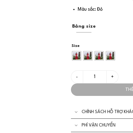
Màu sắc: Đỏ
Bảng size
Size
Đầm Tơ Nhật Đính Hoa Đỏ Xi
TH
CHÍNH SÁCH HỖ TRỢ KH
PHÍ VẬN CHUYỂN