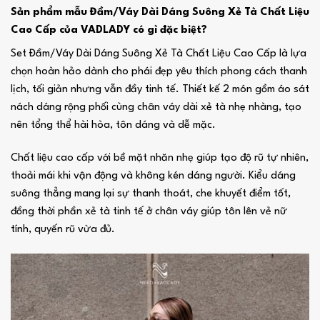
Sản phẩm mẫu Đầm/Váy Dài Dáng Suông Xẻ Tà Chất Liệu
Cao Cấp của VADLADY có gì đặc biệt?
Set Đầm/Váy Dài Dáng Suông Xẻ Tà Chất Liệu Cao Cấp là lựa
chọn hoàn hảo dành cho phái đẹp yêu thích phong cách thanh
lịch, tối giản nhưng vẫn đầy tinh tế. Thiết kế 2 món gồm áo sát
nách dáng rộng phối cùng chân váy dài xẻ tà nhẹ nhàng, tạo
nên tổng thể hài hòa, tôn dáng và dễ mặc.
Chất liệu cao cấp với bề mặt nhăn nhẹ giúp tạo độ rũ tự nhiên,
thoải mái khi vận động và không kén dáng người. Kiểu dáng
suông thẳng mang lại sự thanh thoát, che khuyết điểm tốt,
đồng thời phần xẻ tà tinh tế ở chân váy giúp tôn lên vẻ nữ
tính, quyến rũ vừa đủ.