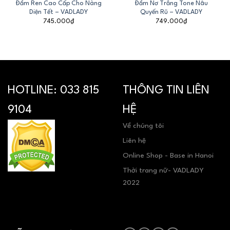
Đầm Ren Cao Cấp Cho Nàng
Đầm Nơ Trắng Tone Nâu
Diện Tết – VADLADY
Quyến Rũ – VADLADY
745.000
₫
749.000
₫
HOTLINE:
033 815
THÔNG TIN LIÊN
9104
HỆ
Về chúng tôi
Liên hệ
Online Shop - Base in Hanoi
Thời trang nữ- VADLADY
2022