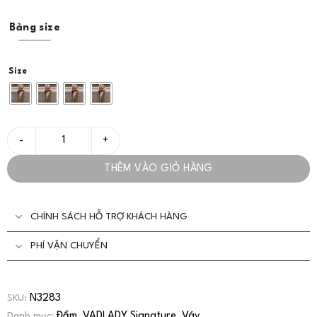
Bảng size
Size
Đầm/Váy Dài Dáng Suông Xẻ Tà Phối Chất Liệu Cao Cấp - VADLA
THÊM VÀO GIỎ HÀNG
CHÍNH SÁCH HỖ TRỢ KHÁCH HÀNG
PHÍ VẬN CHUYỂN
N3283
SKU:
Đầm
VADLADY Signature
Váy
Danh mục:
,
,