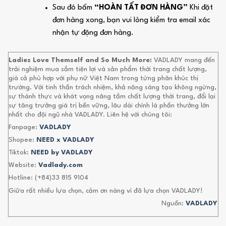
Sau đó bấm
“HOÀN TẤT ĐƠN HÀNG”
Khi đặt
đơn hàng xong, bạn vui lòng kiểm tra email xác
nhận tự động đơn hàng.
Ladies Love Themself and So Much More:
VADLADY mang đến
trải nghiệm mua sắm tiện lợi và sản phẩm thời trang chất lượng,
giá cả phù hợp với phụ nữ Việt Nam trong từng phân khúc thị
trường. Với tinh thần trách nhiệm, khả năng sáng tạo không ngừng,
sự thành thực và khát vọng nâng tầm chất lượng thời trang, đổi lại
sự tăng trưởng giá trị bền vững, lâu dài chính là phần thưởng lớn
nhất cho đội ngũ nhà VADLADY. Liên hệ với chúng tôi:
Fanpage:
VADLADY
Shopee:
NEED x VADLADY
Tiktok:
NEED by VADLADY
Website:
Vadlady.com
Hotline: (+84)33 815 9104
Giữa rất nhiều lựa chọn, cảm ơn nàng vì đã lựa chọn VADLADY!
Nguồn:
VADLADY