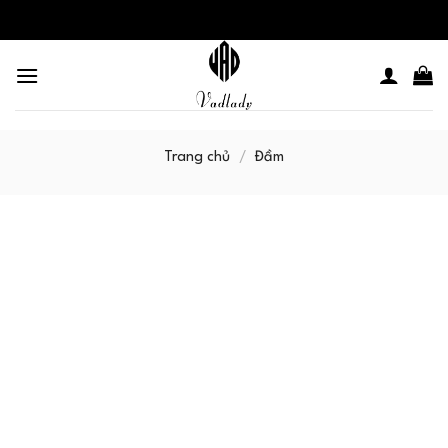
Skip
to
content
Trang chủ
/
Đầm