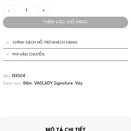
Đầm/Váy Họa Tiết Hoa Lá Ôm Eo Xinh Xắn Cho Nàng Thơ - VADL
THÊM VÀO GIỎ HÀNG
CHÍNH SÁCH HỖ TRỢ KHÁCH HÀNG
PHÍ VẬN CHUYỂN
N1004
SKU:
Đầm
VADLADY Signature
Váy
Danh mục:
,
,
MÔ TẢ CHI TIẾT