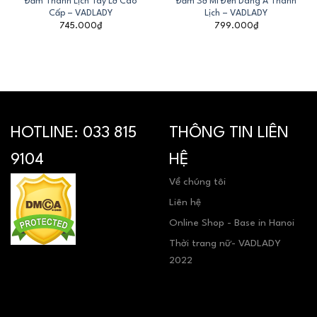
Đầm Sơ Mi Đen Dáng A Thanh
Đầm Thanh Lịch Tay Lỡ Cao
Lịch – VADLADY
Cấp – VADLADY
799.000
₫
745.000
₫
HOTLINE:
033 815
THÔNG TIN LIÊN
9104
HỆ
Về chúng tôi
Liên hệ
Online Shop - Base in Hanoi
Thời trang nữ- VADLADY
2022