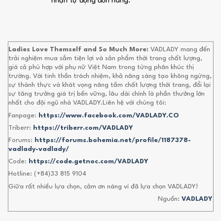
nhận tự động đơn hàng.
Ladies Love Themself and So Much More:
VADLADY mang đến
trải nghiệm mua sắm tiện lợi và sản phẩm thời trang chất lượng,
giá cả phù hợp với phụ nữ Việt Nam trong từng phân khúc thị
trường. Với tinh thần trách nhiệm, khả năng sáng tạo không ngừng,
sự thành thực và khát vọng nâng tầm chất lượng thời trang, đổi lại
sự tăng trưởng giá trị bền vững, lâu dài chính là phần thưởng lớn
nhất cho đội ngũ nhà VADLADY.Liên hệ với chúng tôi:
Fanpage:
https://www.facebook.com/VADLADY.CO
Triberr:
https://triberr.com/VADLADY
Forums:
https://forums.bohemia.net/profile/1187378-
vadlady-vadlady/
Code:
https://code.getnoc.com/VADLADY
Hotline: (+84)33 815 9104
Giữa rất nhiều lựa chọn, cảm ơn nàng vì đã lựa chọn VADLADY!
Nguồn:
VADLADY