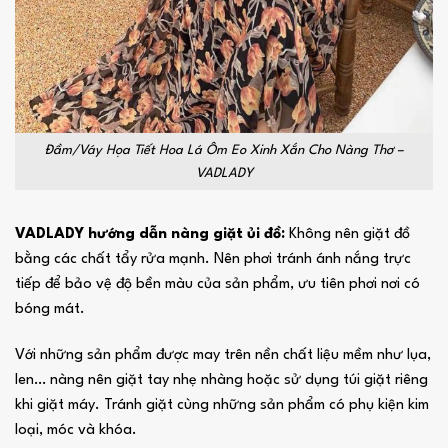
Đầm/Váy Họa Tiết Hoa Lá Ôm Eo Xinh Xắn Cho Nàng Thơ –
VADLADY
VADLADY hướng dẫn nàng giặt ủi đồ:
Không nên giặt đồ
bằng các chất tẩy rửa mạnh. Nên phơi tránh ánh nắng trực
tiếp để bảo vệ độ bền màu của sản phẩm, ưu tiên phơi nơi có
bóng mát.
Với những sản phẩm được may trên nền chất liệu mềm như lụa,
len… nàng nên giặt tay nhẹ nhàng hoặc sử dụng túi giặt riêng
khi giặt máy. Tránh giặt cùng những sản phẩm có phụ kiện kim
loại, móc và khóa.