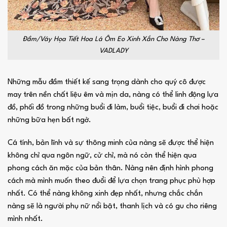
Đầm/Váy Họa Tiết Hoa Lá Ôm Eo Xinh Xắn Cho Nàng Thơ –
VADLADY
Những mẫu đầm thiết kế sang trọng dành cho quý cô được
may trên nền chất liệu êm và mịn da, nàng có thể linh động lựa
đồ, phối đồ trong những buổi đi làm, buổi tiệc, buổi đi chơi hoặc
những bữa hẹn bất ngờ.
Cá tính, bản lĩnh và sự thông minh của nàng sẽ được thể hiện
không chỉ qua ngôn ngữ, cử chỉ, mà nó còn thể hiện qua
phong cách ăn mặc của bản thân. Nàng nên định hình phong
cách mà mình muốn theo đuổi để lựa chọn trang phục phù hợp
nhất. Có thể nàng không xinh đẹp nhất, nhưng chắc chắn
nàng sẽ là người phụ nữ nổi bật, thanh lịch và có gu cho riêng
mình nhất.