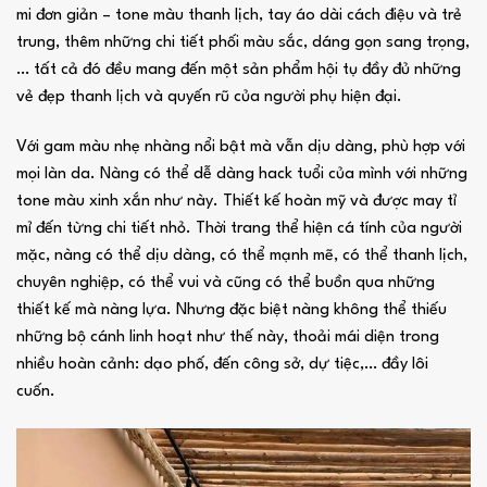
mi đơn giản – tone màu thanh lịch, tay áo dài cách điệu và trẻ
trung, thêm những chi tiết phối màu sắc, dáng gọn sang trọng,
… tất cả đó đều mang đến một sản phẩm hội tụ đầy đủ những
vẻ đẹp thanh lịch và quyến rũ của người phụ hiện đại.
Với gam màu nhẹ nhàng nổi bật mà vẫn dịu dàng, phù hợp với
mọi làn da. Nàng có thể dễ dàng hack tuổi của mình với những
tone màu xinh xắn như này. Thiết kế hoàn mỹ và được may tỉ
mỉ đến từng chi tiết nhỏ. Thời trang thể hiện cá tính của người
mặc, nàng có thể dịu dàng, có thể mạnh mẽ, có thể thanh lịch,
chuyên nghiệp, có thể vui và cũng có thể buồn qua những
thiết kế mà nàng lựa. Nhưng đặc biệt nàng không thể thiếu
những bộ cánh linh hoạt như thế này, thoải mái diện trong
nhiều hoàn cảnh: dạo phố, đến công sở, dự tiệc,… đầy lôi
cuốn.