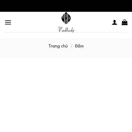
Skip
to
content
Trang chủ
/
Đầm