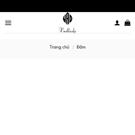
Skip
to
content
Trang chủ
/
Đầm