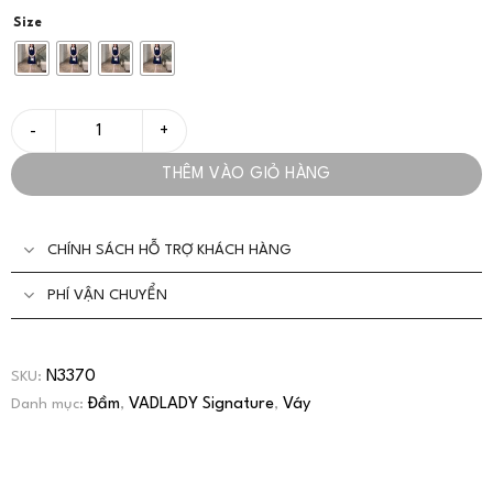
Size
Đầm/Váy Vest Nữ Công Sở Xanh Navy Thanh Lịch - VADLADY số
THÊM VÀO GIỎ HÀNG
CHÍNH SÁCH HỖ TRỢ KHÁCH HÀNG
PHÍ VẬN CHUYỂN
N3370
SKU:
Đầm
VADLADY Signature
Váy
Danh mục:
,
,