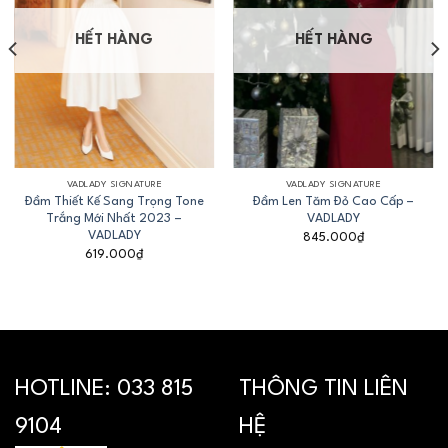
HẾT HÀNG
HẾT HÀNG
VADLADY SIGNATURE
VADLADY SIGNATURE
Đầm Thiết Kế Sang Trọng Tone
Đầm Len Tăm Đỏ Cao Cấp –
Trắng Mới Nhất 2023 –
VADLADY
VADLADY
845.000
₫
619.000
₫
HOTLINE:
033 815
THÔNG TIN LIÊN
9104
HỆ