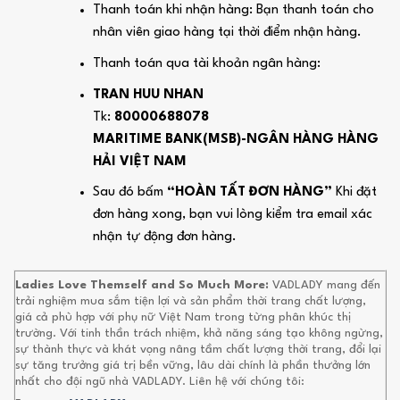
Thanh toán khi nhận hàng: Bạn thanh toán cho
nhân viên giao hàng tại thời điểm nhận hàng.
Thanh toán qua tài khoản ngân hàng:
TRAN HUU NHAN
Tk:
80000688078
MARITIME BANK(MSB)-NGÂN HÀNG HÀNG
HẢI VIỆT NAM
Sau đó bấm
“HOÀN TẤT ĐƠN HÀNG”
Khi đặt
đơn hàng xong, bạn vui lòng kiểm tra email xác
nhận tự động đơn hàng.
Ladies Love Themself and So Much More:
VADLADY mang đến
trải nghiệm mua sắm tiện lợi và sản phẩm thời trang chất lượng,
giá cả phù hợp với phụ nữ Việt Nam trong từng phân khúc thị
trường. Với tinh thần trách nhiệm, khả năng sáng tạo không ngừng,
sự thành thực và khát vọng nâng tầm chất lượng thời trang, đổi lại
sự tăng trưởng giá trị bền vững, lâu dài chính là phần thưởng lớn
nhất cho đội ngũ nhà VADLADY. Liên hệ với chúng tôi: