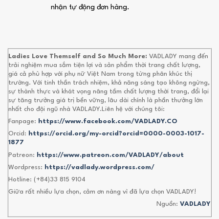
nhận tự động đơn hàng.
Ladies Love Themself and So Much More:
VADLADY mang đến
trải nghiệm mua sắm tiện lợi và sản phẩm thời trang chất lượng,
giá cả phù hợp với phụ nữ Việt Nam trong từng phân khúc thị
trường. Với tinh thần trách nhiệm, khả năng sáng tạo không ngừng,
sự thành thực và khát vọng nâng tầm chất lượng thời trang, đổi lại
sự tăng trưởng giá trị bền vững, lâu dài chính là phần thưởng lớn
nhất cho đội ngũ nhà VADLADY.Liên hệ với chúng tôi:
Fanpage:
https://www.facebook.com/VADLADY.CO
Orcid:
https://orcid.org/my-orcid?orcid=0000-0003-1017-
1877
Patreon:
https://www.patreon.com/VADLADY/about
Wordpress:
https://vadlady.wordpress.com/
Hotline: (+84)33 815 9104
Giữa rất nhiều lựa chọn, cảm ơn nàng vì đã lựa chọn VADLADY!
Nguồn:
VADLADY