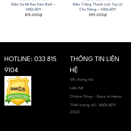
Đầm Sơ Mi Đen Kèm Betl –
Đầm Trắng Thanh Lịch Tay Lỡ
VADLADY
Cho Nàng – VADLADY
819.000
₫
399.000
₫
HOTLINE:
033 815
THÔNG TIN LIÊN
9104
HỆ
Về chúng tôi
Liên hệ
Online Shop - Base in Hanoi
Thời trang nữ- VADLADY
2022