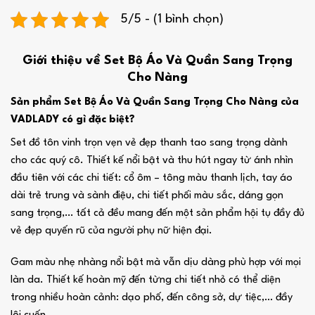
5/5 - (1 bình chọn)
Giới thiệu về Set Bộ Áo Và Quần Sang Trọng
Cho Nàng
Sản phẩm Set Bộ Áo Và Quần Sang Trọng Cho Nàng của
VADLADY có gì đặc biệt?
Set đồ tôn vinh trọn vẹn vẻ đẹp thanh tao sang trọng dành
cho các quý cô. Thiết kế nổi bật và thu hút ngay từ ánh nhìn
đầu tiên với các chi tiết: cổ ôm – tông màu thanh lịch, tay áo
dài trẻ trung và sành điệu, chi tiết phối màu sắc, dáng gọn
sang trọng,… tất cả đều mang đến một sản phẩm hội tụ đầy đủ
vẻ đẹp quyến rũ của người phụ nữ hiện đại.
Gam màu nhẹ nhàng nổi bật mà vẫn dịu dàng phù hợp với mọi
làn da. Thiết kế hoàn mỹ đến từng chi tiết nhỏ có thể diện
trong nhiều hoàn cảnh: dạo phố, đến công sở, dự tiệc,… đầy