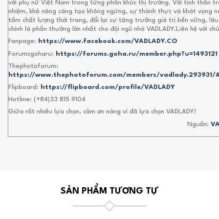
với phụ nữ Việt Nam trong từng phân khúc thị trường. Với tinh thần t
nhiệm, khả năng sáng tạo không ngừng, sự thành thực và khát vọng 
tầm chất lượng thời trang, đổi lại sự tăng trưởng giá trị bền vững, lâu
chính là phần thưởng lớn nhất cho đội ngũ nhà VADLADY.Liên hệ với chú
Fanpage:
https://www.facebook.com/VADLADY.CO
Forumsgoharu:
https://forums.goha.ru/member.php?u=1493121
Thephotoforum:
https://www.thephotoforum.com/members/vadlady.293931/
Flipboard:
https://flipboard.com/profile/VADLADY
Hotline: (+84)33 815 9104
Giữa rất nhiều lựa chọn, cảm ơn nàng vì đã lựa chọn VADLADY!
Nguồn:
V
SẢN PHẨM TƯƠNG TỰ