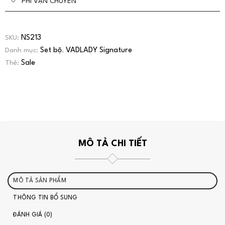
PHÍ VẬN CHUYỂN
NS213
SKU:
Set bộ
VADLADY Signature
Danh mục:
,
Sale
Thẻ:
MÔ TẢ CHI TIẾT
MÔ TẢ SẢN PHẨM
THÔNG TIN BỔ SUNG
ĐÁNH GIÁ (0)