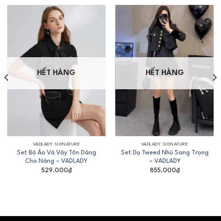
HẾT HÀNG
HẾT HÀNG
VADLADY SIGNATURE
VADLADY SIGNATURE
Set Bộ Áo Và Váy Tôn Dáng
Set Dạ Tweed Nhũ Sang Trọng
Cho Nàng – VADLADY
– VADLADY
529.000
₫
855.000
₫