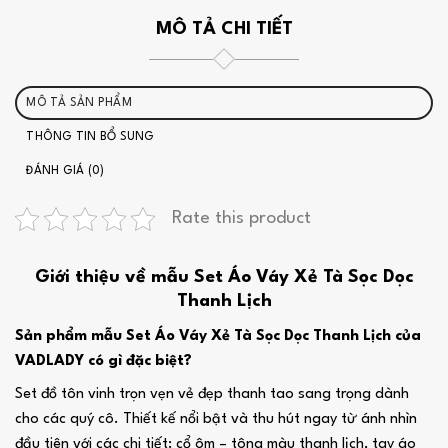
MÔ TẢ CHI TIẾT
MÔ TẢ SẢN PHẨM
THÔNG TIN BỔ SUNG
ĐÁNH GIÁ (0)
Rate this product
Giới thiệu về mẫu Set Áo Váy Xẻ Tà Sọc Dọc
Thanh Lịch
Sản phẩm mẫu Set Áo Váy Xẻ Tà Sọc Dọc Thanh Lịch của
VADLADY có gì đặc biệt?
Set đồ tôn vinh trọn vẹn vẻ đẹp thanh tao sang trọng dành
cho các quý cô. Thiết kế nổi bật và thu hút ngay từ ánh nhìn
đầu tiên với các chi tiết: cổ ôm – tông màu thanh lịch, tay áo