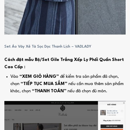
Set Áo Váy Xẻ Tà Sọc Dọc Thanh Lịch – VADLADY
Cách đặt mẫu Bộ/Set Gile Trắng Xếp Ly Phối Quần Short
Cao Cấp :
Vào
“XEM GIỎ HÀNG”
để kiểm tra sản phẩm đã chọn,
chọn
“TIẾP TỤC MUA SẮM”
nếu cần mua thêm sản phẩm
khác, chọn
“THANH TOÁN”
nếu đã chọn đủ món.