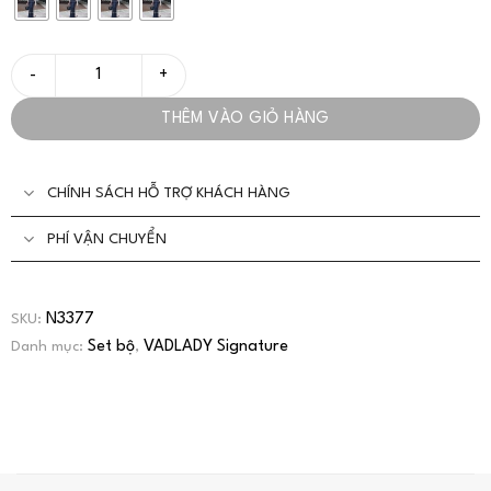
Set Áo Váy Xẻ Tà Sọc Dọc Thanh Lịch - VADLADY số lượng
THÊM VÀO GIỎ HÀNG
CHÍNH SÁCH HỖ TRỢ KHÁCH HÀNG
PHÍ VẬN CHUYỂN
N3377
SKU:
Set bộ
VADLADY Signature
Danh mục:
,