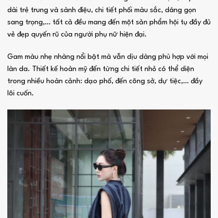
dài trẻ trung và sành điệu, chi tiết phối màu sắc, dáng gọn
sang trọng,… tất cả đều mang đến một sản phẩm hội tụ đầy đủ
vẻ đẹp quyến rũ của người phụ nữ hiện đại.
Gam màu nhẹ nhàng nổi bật mà vẫn dịu dàng phù hợp với mọi
làn da. Thiết kế hoàn mỹ đến từng chi tiết nhỏ có thể diện
trong nhiều hoàn cảnh: dạo phố, đến công sở, dự tiệc,… đầy
lôi cuốn.