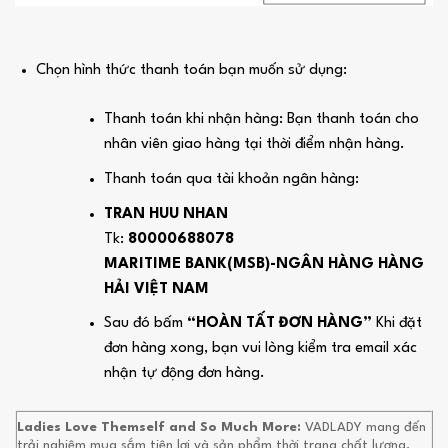
Chọn hình thức thanh toán bạn muốn sử dụng:
Thanh toán khi nhận hàng: Bạn thanh toán cho
nhân viên giao hàng tại thời điểm nhận hàng.
Thanh toán qua tài khoản ngân hàng:
TRAN HUU NHAN
Tk:
80000688078
MARITIME BANK(MSB)-NGÂN HÀNG HÀNG
HẢI VIỆT NAM
Sau đó bấm
“HOÀN TẤT ĐƠN HÀNG”
Khi đặt
đơn hàng xong, bạn vui lòng kiểm tra email xác
nhận tự động đơn hàng.
Ladies Love Themself and So Much More:
VADLADY mang đến
trải nghiệm mua sắm tiện lợi và sản phẩm thời trang chất lượng,