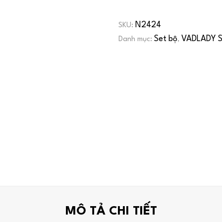
N2424
SKU:
Set bộ
VADLADY S
Danh mục:
,
MÔ TẢ CHI TIẾT