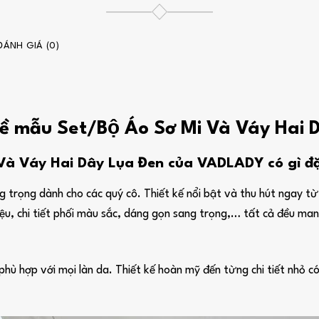
ĐÁNH GIÁ (0)
về mẫu Set/Bộ Áo Sơ Mi Và Váy Hai 
à Váy Hai Dây Lụa Đen của VADLADY có gì đặ
 trọng dành cho các quý cô. Thiết kế nổi bật và thu hút ngay từ á
điệu, chi tiết phối màu sắc, dáng gọn sang trọng,… tất cả đều m
 hợp với mọi làn da. Thiết kế hoàn mỹ đến từng chi tiết nhỏ có