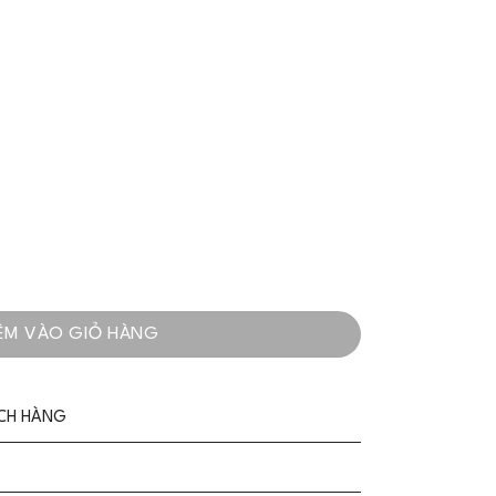
i Dây Lụa Đen Yêu Kiều - VADLADY số lượng
ÊM VÀO GIỎ HÀNG
ÁCH HÀNG