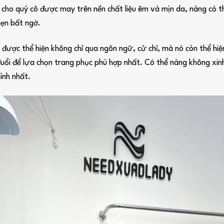
ho quý cô được may trên nền chất liệu êm và mịn da, nàng có th
hẹn bất ngờ.
ẽ được thể hiện không chỉ qua ngôn ngữ, cử chỉ, mà nó còn thể h
uổi để lựa chọn trang phục phù hợp nhất. Có thể nàng không xin
ình nhất.