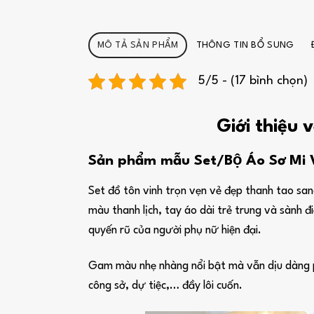
MÔ TẢ SẢN PHẨM
THÔNG TIN BỔ SUNG
5/5 - (17 bình chọn)
Giới thiệu 
Sản phẩm mẫu Set/Bộ Áo Sơ Mi V
Set đồ tôn vinh trọn vẹn vẻ đẹp thanh tao sang
màu thanh lịch, tay áo dài trẻ trung và sành 
quyến rũ của người phụ nữ hiện đại.
Gam màu nhẹ nhàng nổi bật mà vẫn dịu dàng phù
công sở, dự tiệc,… đầy lôi cuốn.