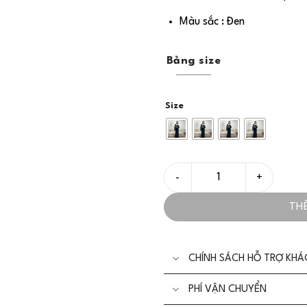
Màu sắc : Đen
Bảng size
Size
Set/Bộ Áo Sơ Mi Và Váy Ha
TH
CHÍNH SÁCH HỖ TRỢ KH
PHÍ VẬN CHUYỂN