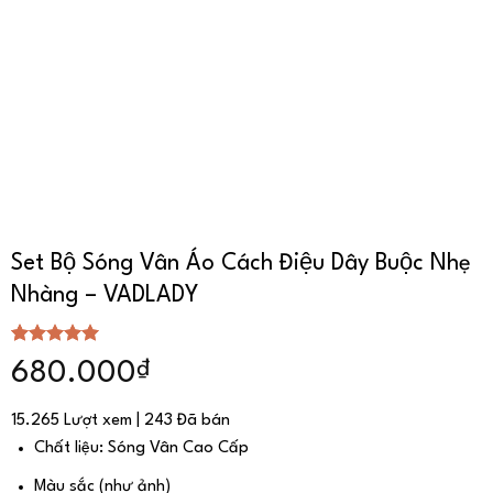
Set Bộ Sóng Vân Áo Cách Điệu Dây Buộc Nhẹ
Nhàng – VADLADY
5.00
4
trên 5
₫
680.000
dựa trên
đánh giá
15.265 Lượt xem | 243 Đã bán
Chất liệu: Sóng Vân Cao Cấp
Màu sắc (như ảnh)