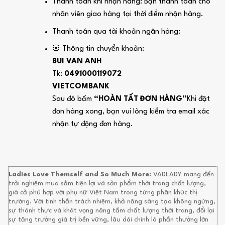
Thanh toán khi nhận hàng: Bạn thanh toán cho
nhân viên giao hàng tại thời điểm nhận hàng.
Thanh toán qua tài khoản ngân hàng:
🌸 Thông tin chuyển khoản:
BUI VAN ANH
Tk:
0491000119072
VIETCOMBANK
Sau đó bấm
“HOÀN TẤT ĐƠN HÀNG”
Khi đặt
đơn hàng xong, bạn vui lòng kiểm tra email xác
nhận tự động đơn hàng.
Ladies Love Themself and So Much More:
VADLADY mang đến
trải nghiệm mua sắm tiện lợi và sản phẩm thời trang chất lượng,
giá cả phù hợp với phụ nữ Việt Nam trong từng phân khúc thị
trường. Với tinh thần trách nhiệm, khả năng sáng tạo không ngừng,
sự thành thực và khát vọng nâng tầm chất lượng thời trang, đổi lại
sự tăng trưởng giá trị bền vững, lâu dài chính là phần thưởng lớn