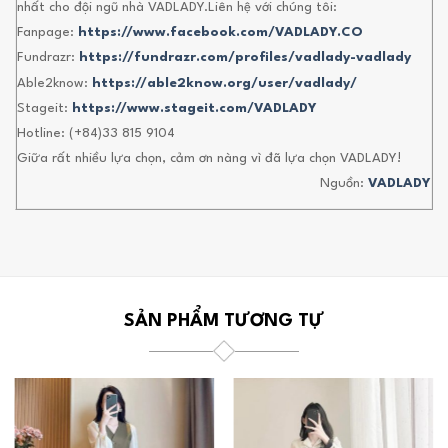
nhất cho đội ngũ nhà VADLADY.Liên hệ với chúng tôi:
Fanpage:
https://www.facebook.com/VADLADY.CO
Fundrazr:
https://fundrazr.com/profiles/vadlady-vadlady
Able2know:
https://able2know.org/user/vadlady/
Stageit:
https://www.stageit.com/VADLADY
Hotline: (+84)33 815 9104
Giữa rất nhiều lựa chọn, cảm ơn nàng vì đã lựa chọn VADLADY!
Nguồn:
VADLADY
SẢN PHẨM TƯƠNG TỰ