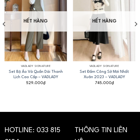
HẾT HÀNG
HẾT HÀNG
VADLADY SIGNATURE
VADLADY SIGNATURE
Set Bộ Áo Và Quần Dài Thanh
Set Đầm Công Sở Mới Nhất
Lịch Cao Cấp – VADLADY
Xuân 2023 – VADLADY
529.000
₫
745.000
₫
HOTLINE:
033 815
THÔNG TIN LIÊN