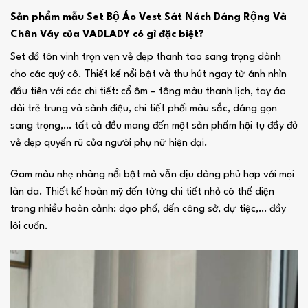
Sản phẩm mẫu Set Bộ Áo Vest Sát Nách Dáng Rộng Và
Chân Váy của VADLADY có gì đặc biệt?
Set đồ tôn vinh trọn vẹn vẻ đẹp thanh tao sang trọng dành
cho các quý cô. Thiết kế nổi bật và thu hút ngay từ ánh nhìn
đầu tiên với các chi tiết: cổ ôm – tông màu thanh lịch, tay áo
dài trẻ trung và sành điệu, chi tiết phối màu sắc, dáng gọn
sang trọng,… tất cả đều mang đến một sản phẩm hội tụ đầy đủ
vẻ đẹp quyến rũ của người phụ nữ hiện đại.
Gam màu nhẹ nhàng nổi bật mà vẫn dịu dàng phù hợp với mọi
làn da. Thiết kế hoàn mỹ đến từng chi tiết nhỏ có thể diện
trong nhiều hoàn cảnh: dạo phố, đến công sở, dự tiệc,… đầy
lôi cuốn.