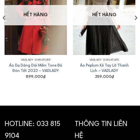
HẾT HÀNG
HẾT HÀNG
VADLADY SIGNATURE
VADLADY SIGNATURE
Áo Dạ Dáng Dài Mềm Tone Đỏ
Áo Peplum Kẻ Tay Lỡ Thanh
Đón Tết 2023 – VADLADY
Lịch – VADLADY
899.000
₫
359.000
₫
HOTLINE:
033 815
THÔNG TIN LIÊN
9104
HỆ