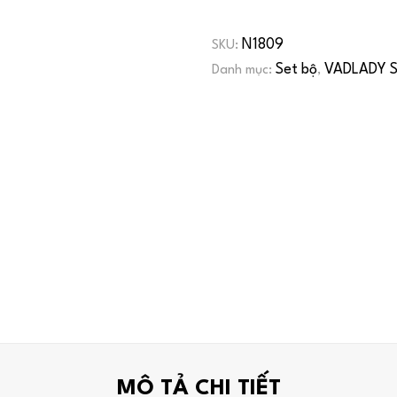
N1809
SKU:
Set bộ
VADLADY S
Danh mục:
,
MÔ TẢ CHI TIẾT