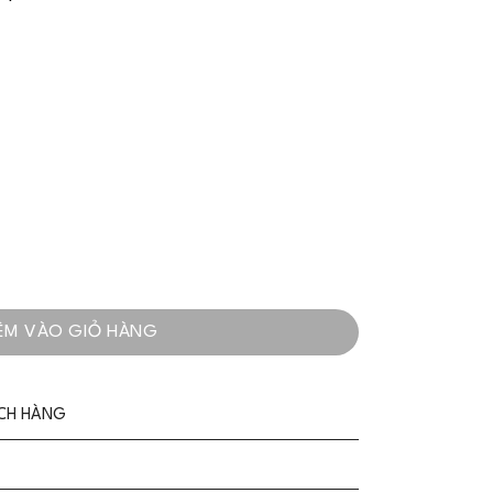
aro Sang Trọng Yêu Kiều - VADLADY số lượng
ÊM VÀO GIỎ HÀNG
ÁCH HÀNG