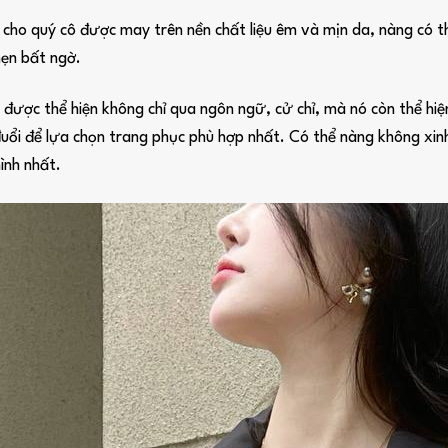
ho quý cô được may trên nền chất liệu êm và mịn da, nàng có th
hẹn bất ngờ.
ẽ được thể hiện không chỉ qua ngôn ngữ, cử chỉ, mà nó còn thể h
uổi để lựa chọn trang phục phù hợp nhất. Có thể nàng không xin
ình nhất.