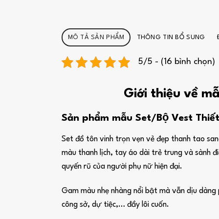
MÔ TẢ SẢN PHẨM
THÔNG TIN BỔ SUNG
5/5 - (16 bình chọn)
Giới thiệu về mẫ
Sản phẩm mẫu Set/Bộ Vest Thiết 
Set đồ tôn vinh trọn vẹn vẻ đẹp thanh tao sang
màu thanh lịch, tay áo dài trẻ trung và sành 
quyến rũ của người phụ nữ hiện đại.
Gam màu nhẹ nhàng nổi bật mà vẫn dịu dàng phù
công sở, dự tiệc,… đầy lôi cuốn.