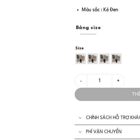
Màu sắc : Kẻ Đen
Bảng size
Size
Set/Bộ Vest Thiết Kế Kẻ C
TH
CHÍNH SÁCH HỖ TRỢ KH
PHÍ VẬN CHUYỂN