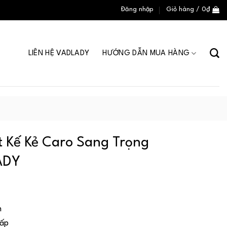
Đăng nhập
Giỏ hàng /
0
₫
LIÊN HỆ VADLADY
HƯỚNG DẪN MUA HÀNG
t Kế Kẻ Caro Sang Trọng
LADY
n
Cấp