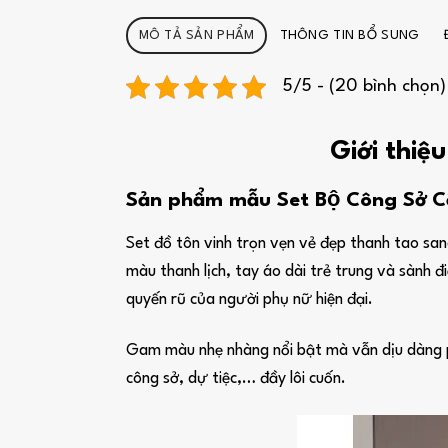
MÔ TẢ SẢN PHẨM
THÔNG TIN BỔ SUNG
5/5 - (20 bình chọn)
Giới thiệ
Sản phẩm mẫu Set Bộ Công Sở C
Set đồ tôn vinh trọn vẹn vẻ đẹp thanh tao sang
màu thanh lịch, tay áo dài trẻ trung và sành 
quyến rũ của người phụ nữ hiện đại.
Gam màu nhẹ nhàng nổi bật mà vẫn dịu dàng phù
công sở, dự tiệc,… đầy lôi cuốn.