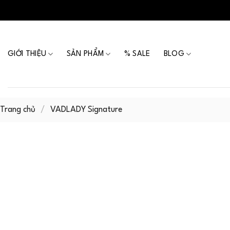
Skip
to
content
GIỚI THIỆU
SẢN PHẨM
% SALE
BLOG
Trang chủ
/
VADLADY Signature