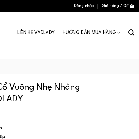
Đăng nhập
Giỏ hàng /
0
₫
LIÊN HỆ VADLADY
HƯỚNG DẪN MUA HÀNG
Cổ Vuông Nhẹ Nhàng
ADLADY
n
Cấp