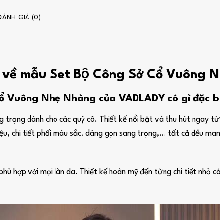
ĐÁNH GIÁ (0)
u về mẫu Set Bộ Công Sở Cổ Vuông N
ổ Vuông Nhẹ Nhàng của VADLADY có gì đặc b
 trọng dành cho các quý cô. Thiết kế nổi bật và thu hút ngay từ á
điệu, chi tiết phối màu sắc, dáng gọn sang trọng,… tất cả đều m
 hợp với mọi làn da. Thiết kế hoàn mỹ đến từng chi tiết nhỏ có