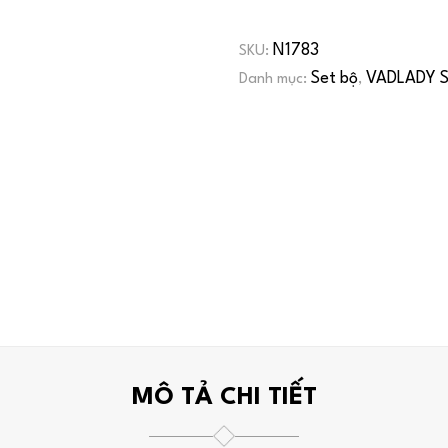
N1783
SKU:
Set bộ
VADLADY S
Danh mục:
,
MÔ TẢ CHI TIẾT