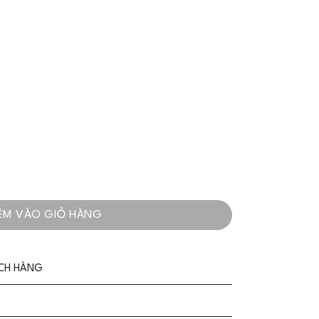
c Cổ Yếm Sang Trọng - VADLADY số lượng
ÊM VÀO GIỎ HÀNG
ÁCH HÀNG