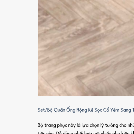
Set/Bộ Quần Ống Rộng Kẻ Sọc Cổ Yếm Sang
Bộ trang phục này là lựa chọn lý tưởng cho nh
tiệc nhẹ. Dễ dàng phối hợp với nhiều phụ kiện 