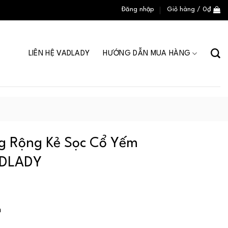
Đăng nhập
Giỏ hàng /
0
₫
LIÊN HỆ VADLADY
HƯỚNG DẪN MUA HÀNG
g Rộng Kẻ Sọc Cổ Yếm
ADLADY
n