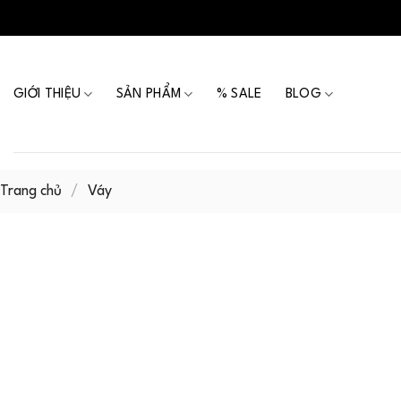
Skip
to
content
GIỚI THIỆU
SẢN PHẨM
% SALE
BLOG
Trang chủ
/
Váy