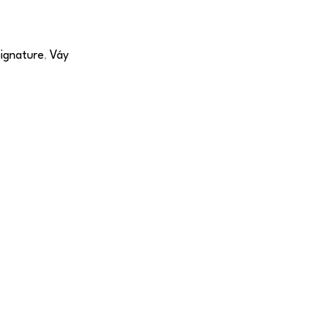
ignature
Váy
,