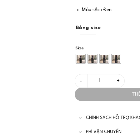
Màu sắc : Đen
Bảng size
Size
Set/Bộ Quần Ống Rộng Kẻ Sọ
TH
CHÍNH SÁCH HỖ TRỢ KH
PHÍ VẬN CHUYỂN