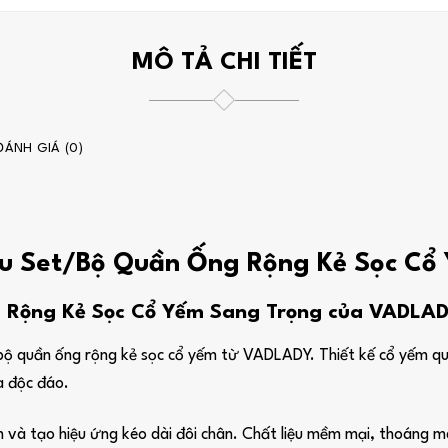
MÔ TẢ CHI TIẾT
ĐÁNH GIÁ (0)
mẫu Set/Bộ Quần Ống Rộng Kẻ Sọc Cổ
Rộng Kẻ Sọc Cổ Yếm Sang Trọng của VADLADY 
 bộ quần ống rộng kẻ sọc cổ yếm từ VADLADY. Thiết kế cổ yếm qu
òa độc đáo.
m và tạo hiệu ứng kéo dài đôi chân. Chất liệu mềm mại, thoáng m