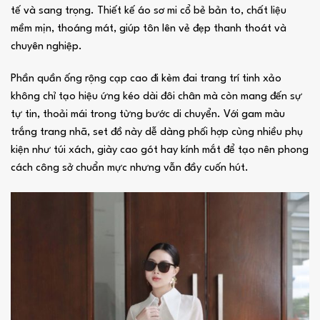
tế và sang trọng. Thiết kế áo sơ mi cổ bẻ bản to, chất liệu
mềm mịn, thoáng mát, giúp tôn lên vẻ đẹp thanh thoát và
chuyên nghiệp.
Phần quần ống rộng cạp cao đi kèm đai trang trí tinh xảo
không chỉ tạo hiệu ứng kéo dài đôi chân mà còn mang đến sự
tự tin, thoải mái trong từng bước di chuyển. Với gam màu
trắng trang nhã, set đồ này dễ dàng phối hợp cùng nhiều phụ
kiện như túi xách, giày cao gót hay kính mắt để tạo nên phong
cách công sở chuẩn mực nhưng vẫn đầy cuốn hút.