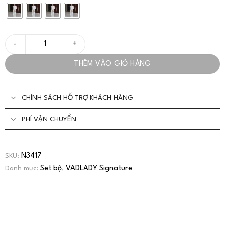
Set Công Sở Áo Sơ Mi Quần Ống Rộng Thanh Lịch - VADLADY số 
THÊM VÀO GIỎ HÀNG
CHÍNH SÁCH HỖ TRỢ KHÁCH HÀNG
PHÍ VẬN CHUYỂN
N3417
SKU:
Set bộ
VADLADY Signature
Danh mục:
,