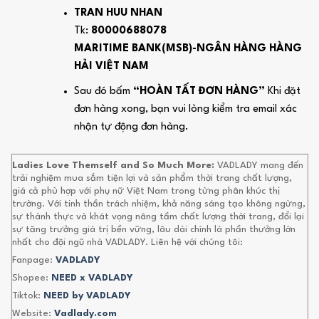
TRAN HUU NHAN
Tk:
80000688078
MARITIME BANK(MSB)-NGÂN HÀNG HÀNG
HẢI VIỆT NAM
Sau đó bấm
“HOÀN TẤT ĐƠN HÀNG”
Khi đặt
đơn hàng xong, bạn vui lòng kiểm tra email xác
nhận tự động đơn hàng.
Ladies Love Themself and So Much More:
VADLADY mang đến
trải nghiệm mua sắm tiện lợi và sản phẩm thời trang chất lượng,
giá cả phù hợp với phụ nữ Việt Nam trong từng phân khúc thị
trường. Với tinh thần trách nhiệm, khả năng sáng tạo không ngừng,
sự thành thực và khát vọng nâng tầm chất lượng thời trang, đổi lại
sự tăng trưởng giá trị bền vững, lâu dài chính là phần thưởng lớn
nhất cho đội ngũ nhà VADLADY. Liên hệ với chúng tôi:
Fanpage:
VADLADY
Shopee:
NEED x VADLADY
Tiktok:
NEED by VADLADY
Website:
Vadlady.com