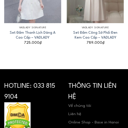
VADLADY SIGNATURE
VADLADY SIGNATURE
Set Đầm Thanh Lịch Dáng A
Set Đầm Công Sở Phối Đen
Cao Cấp – VADLADY
Kem Cao Cấp – VADLADY
725.000
₫
789.000
₫
HOTLINE:
033 815
THÔNG TIN LIÊN
9104
HỆ
Về chúng tôi
Liên hệ
Online Shop - Base in Hanoi